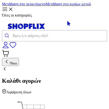
Μετάβαση στο περιεχόμενο
Μετάβαση στο κυρίως μενού
Όλες οι κατηγορίες
Πίσω
Καλάθι αγορών
Αφαίρεση όλων