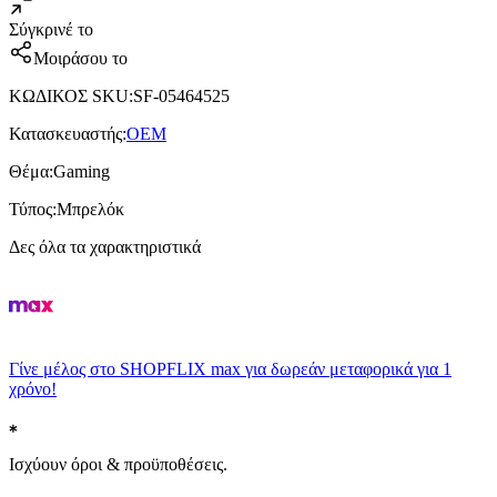
Σύγκρινέ το
Μοιράσου το
ΚΩΔΙΚΟΣ SKU
:
SF-05464525
Κατασκευαστής
:
OEM
Θέμα
:
Gaming
Τύπος
:
Μπρελόκ
Δες όλα τα χαρακτηριστικά
Γίνε μέλος στο SHOPFLIX max για δωρεάν μεταφορικά για 1
χρόνο!
Ισχύουν όροι & προϋποθέσεις.