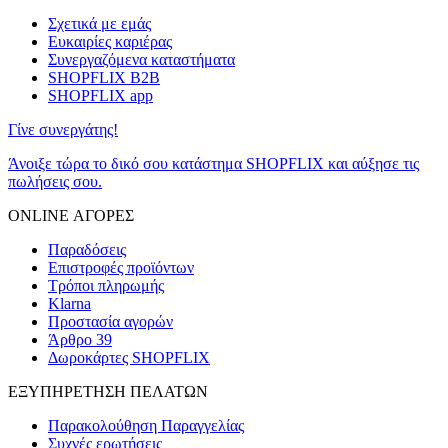
Σχετικά με εμάς
Ευκαιρίες καριέρας
Συνεργαζόμενα καταστήματα
SHOPFLIX B2B
SHOPFLIX app
Γίνε συνεργάτης!
Άνοιξε τώρα το δικό σου κατάστημα SHOPFLIX και αύξησε τις
πωλήσεις σου.
ONLINE ΑΓΟΡΕΣ
Παραδόσεις
Επιστροφές προϊόντων
Τρόποι πληρωμής
Klarna
Προστασία αγορών
Άρθρο 39
Δωροκάρτες SHOPFLIX
ΕΞΥΠΗΡΕΤΗΣΗ ΠΕΛΑΤΩΝ
Παρακολούθηση Παραγγελίας
Συχνές ερωτήσεις