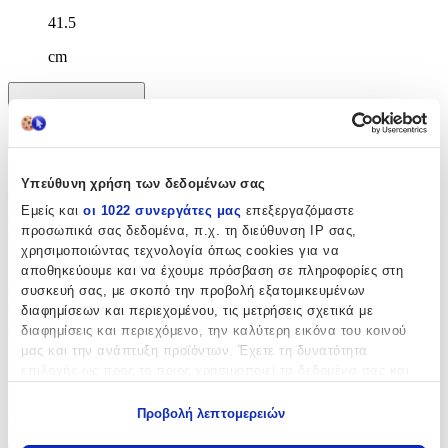
41.5
cm
Χαρακτηριστικά
+
Χαρακτηριστικά
Υπεύθυνη χρήση των δεδομένων σας
Εμείς και
οι 1022 συνεργάτες μας
επεξεργαζόμαστε
Κατασκευαστής
:
προσωπικά σας δεδομένα, π.χ. τη διεύθυνση IP σας,
χρησιμοποιώντας τεχνολογία όπως cookies για να
Cuoro
αποθηκεύουμε και να έχουμε πρόσβαση σε πληροφορίες στη
συσκευή σας, με σκοπό την προβολή εξατομικευμένων
Βασικά Χαρακτηριστικά
διαφημίσεων και περιεχομένου, τις μετρήσεις σχετικά με
διαφημίσεις και περιεχόμενο, την καλύτερη εικόνα του κοινού
Υλικό
:
μας και την ανάπτυξη προϊόντων. Έχετε τη δυνατότητα
επιλογής ως προς το ποιος χρησιμοποιεί τα δεδομένα σας και
Ατσάλι
για ποιους σκοπούς.
Λεπτομέρειες
Προβολή λεπτομερειών
Εάν μας επιτρέπετε, θα θέλαμε επίσης: