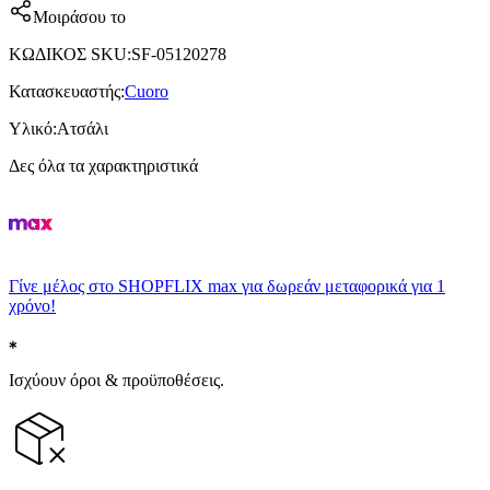
Μοιράσου το
ΚΩΔΙΚΟΣ SKU
:
SF-05120278
Κατασκευαστής
:
Cuoro
Υλικό
:
Ατσάλι
Δες όλα τα χαρακτηριστικά
Γίνε μέλος στο SHOPFLIX max για δωρεάν μεταφορικά για 1
χρόνο!
Ισχύουν όροι & προϋποθέσεις.