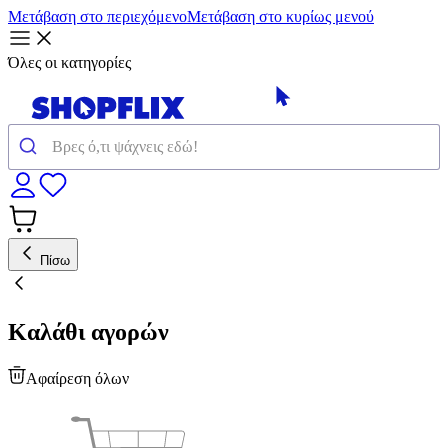
Μετάβαση στο περιεχόμενο
Μετάβαση στο κυρίως μενού
Όλες οι κατηγορίες
Πίσω
Καλάθι αγορών
Αφαίρεση όλων