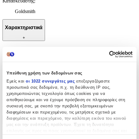
Κατασκευαστής
:
Goldsmith
Χαρακτηριστικά
+
Χαρακτηριστικά
Κατασκευαστής
:
Υπεύθυνη χρήση των δεδομένων σας
Goldsmith
Εμείς και
οι 1022 συνεργάτες μας
επεξεργαζόμαστε
Αξιολογήσεις
προσωπικά σας δεδομένα, π.χ. τη διεύθυνση IP σας,
χρησιμοποιώντας τεχνολογία όπως cookies για να
αποθηκεύουμε και να έχουμε πρόσβαση σε πληροφορίες στη
Προς το παρόν δεν υπάρχουν άλλες αξιολογήσεις. Όταν
συσκευή σας, με σκοπό την προβολή εξατομικευμένων
προστεθούν, θα εμφανιστούν εδώ.
διαφημίσεων και περιεχομένου, τις μετρήσεις σχετικά με
διαφημίσεις και περιεχόμενο, την καλύτερη εικόνα του κοινού
Πώς υπολογίζεται η βαθμολογία
μας και την ανάπτυξη προϊόντων. Έχετε τη δυνατότητα
Η τελική βαθμολογία βασίζεται αποκλειστικά σε κριτικές χρηστών
επιλογής ως προς το ποιος χρησιμοποιεί τα δεδομένα σας και
που έχουν πραγματοποιήσει αγορά μέσω SHOPFLIX ή έχουν
για ποιους σκοπούς.
επιβεβαιώσει την αγορά τους.