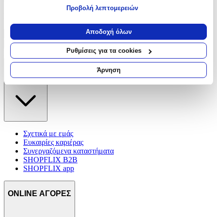
Προβολή λεπτομερειών
Γράψου στο Νewsletter μας για νέα & προσφορές!
Εάν μας επιτρέπετε, θα θέλαμε επίσης:
Να συλλέξουμε πληροφορίες σχετικά με τη γεωγραφική
Αποδοχή όλων
σας τοποθεσία, οι οποίες μπορεί να είναι ακριβείς σε
Εγγραφή
απόσταση μερικών μέτρων
Ρυθμίσεις για τα cookies
Πατώντας «Εγγραφή» αποδέχεσαι τους
όρους χρήσης
Να αναγνωρίσουμε τη συσκευή σας σαρώνοντας ενεργά
για συγκεκριμένα χαρακτηριστικά (δακτυλικό αποτύπωμα)
Άρνηση
ΕΤΑΙΡΕΙΑ
Μάθετε περισσότερα σχετικά με τον τρόπο επεξεργασίας των
προσωπικών σας δεδομένων και καθορίστε τις προτιμήσεις σας
στην
ενότητα “Λεπτομέρειες”
. Μπορείτε να αλλάξετε ή να
ανακαλέσετε τη συγκατάθεσή σας ανά πάσα στιγμή από τη
Δήλωση Cookies.
Σχετικά με εμάς
Χρησιμοποιούμε cookies ώστε η τοποθεσία μας να λειτουργεί
Ευκαιρίες καριέρας
σωστά, να εξατομικεύουμε περιεχόμενο και διαφημίσεις, να
Συνεργαζόμενα καταστήματα
παρέχουμε λειτουργίες μέσων κοινωνικής δικτύωσης και να
SHOPFLIX B2B
αναλύουμε την κυκλοφορία μας. Εμείς και οι 1022 συνεργάτες
SHOPFLIX app
μας επεξεργαζόμαστε προσωπικά σας δεδομένα, π.χ. τη
διεύθυνση IP σας, χρησιμοποιώντας τεχνολογία όπως cookies
ONLINE ΑΓΟΡΕΣ
για να αποθηκεύουμε και να έχουμε πρόσβαση σε πληροφορίες
στη συσκευή σας, με σκοπό την προβολή εξατομικευμένων
διαφημίσεων και περιεχομένου, τις μετρήσεις σχετικά με