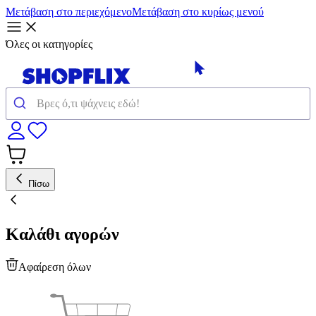
Μετάβαση στο περιεχόμενο
Μετάβαση στο κυρίως μενού
Όλες οι κατηγορίες
Πίσω
Καλάθι αγορών
Αφαίρεση όλων