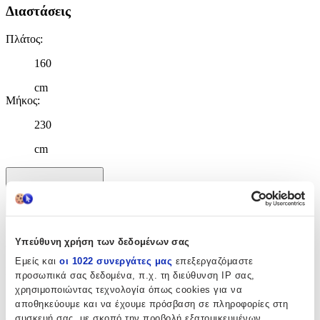
Διαστάσεις
Πλάτος
:
160
cm
Μήκος
:
230
cm
Χαρακτηριστικά
+
Χαρακτηριστικά
Υπεύθυνη χρήση των δεδομένων σας
Εμείς και
οι 1022 συνεργάτες μας
επεξεργαζόμαστε
Κατασκευαστής
:
προσωπικά σας δεδομένα, π.χ. τη διεύθυνση IP σας,
χρησιμοποιώντας τεχνολογία όπως cookies για να
Ezzo
αποθηκεύουμε και να έχουμε πρόσβαση σε πληροφορίες στη
συσκευή σας, με σκοπό την προβολή εξατομικευμένων