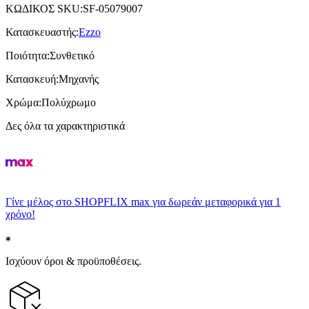
ΚΩΔΙΚΟΣ SKU
:
SF-05079007
Κατασκευαστής
:
Ezzo
Ποιότητα
:
Συνθετικό
Κατασκευή
:
Μηχανής
Χρώμα
:
Πολύχρωμο
Δες όλα τα χαρακτηριστικά
Γίνε μέλος στο SHOPFLIX max για δωρεάν μεταφορικά για 1
χρόνο!
Ισχύουν όροι & προϋποθέσεις.