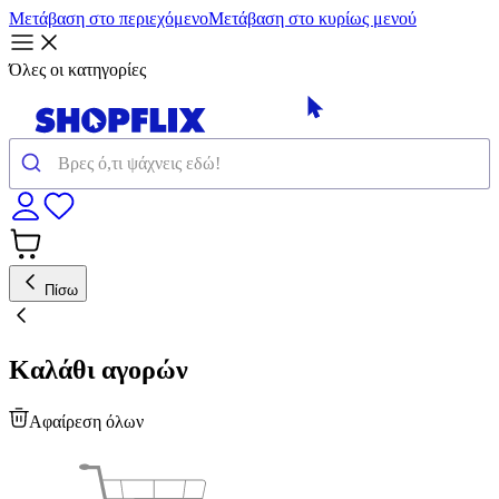
Μετάβαση στο περιεχόμενο
Μετάβαση στο κυρίως μενού
Όλες οι κατηγορίες
Πίσω
Καλάθι αγορών
Αφαίρεση όλων