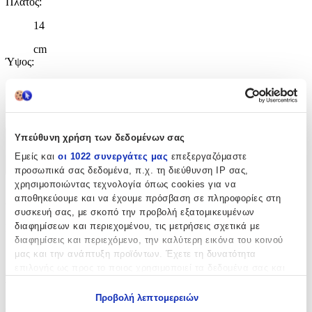
Πλάτος
:
14
cm
Ύψος
:
30
cm
Υπεύθυνη χρήση των δεδομένων σας
Χαρακτηριστικά
Εμείς και
οι 1022 συνεργάτες μας
επεξεργαζόμαστε
+
προσωπικά σας δεδομένα, π.χ. τη διεύθυνση IP σας,
χρησιμοποιώντας τεχνολογία όπως cookies για να
Χαρακτηριστικά
αποθηκεύουμε και να έχουμε πρόσβαση σε πληροφορίες στη
συσκευή σας, με σκοπό την προβολή εξατομικευμένων
διαφημίσεων και περιεχομένου, τις μετρήσεις σχετικά με
Κατασκευαστής
:
διαφημίσεις και περιεχόμενο, την καλύτερη εικόνα του κοινού
Graffiti
μας και την ανάπτυξη προϊόντων. Έχετε τη δυνατότητα
επιλογής ως προς το ποιος χρησιμοποιεί τα δεδομένα σας και
Βασικά Χαρακτηριστικά
για ποιους σκοπούς.
Προβολή λεπτομερειών
Χρώμα
:
Εάν μας επιτρέπετε, θα θέλαμε επίσης: