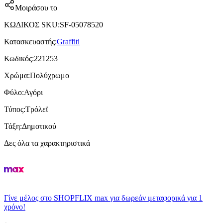
Μοιράσου το
ΚΩΔΙΚΟΣ SKU
:
SF-05078520
Κατασκευαστής
:
Graffiti
Κωδικός
:
221253
Χρώμα
:
Πολύχρωμο
Φύλο
:
Αγόρι
Τύπος
:
Τρόλεϊ
Τάξη
:
Δημοτικού
Δες όλα τα χαρακτηριστικά
Γίνε μέλος στο SHOPFLIX max για δωρεάν μεταφορικά για 1
χρόνο!