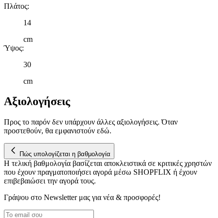
Πλάτος
:
πληροφορίες σχετικά με την από μέρους σας χρήση της
τοποθεσίας μας στους συνεργάτες μέσων κοινωνικής
14
δικτύωσης, διαφημίσεων και ανάλυσης.
cm
Ύψος
:
30
cm
Αξιολογήσεις
Προς το παρόν δεν υπάρχουν άλλες αξιολογήσεις. Όταν
προστεθούν, θα εμφανιστούν εδώ.
Πώς υπολογίζεται η βαθμολογία
Η τελική βαθμολογία βασίζεται αποκλειστικά σε κριτικές χρηστών
που έχουν πραγματοποιήσει αγορά μέσω SHOPFLIX ή έχουν
επιβεβαιώσει την αγορά τους.
Γράψου στο Νewsletter μας για νέα & προσφορές!