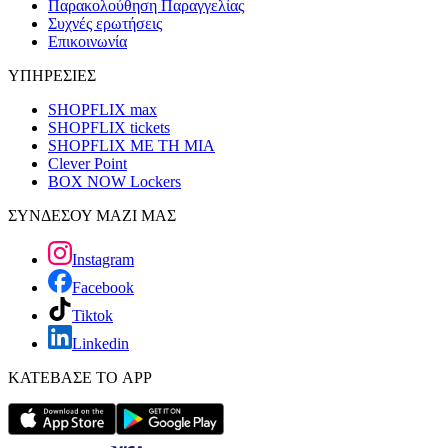
Παρακολούθηση Παραγγελίας
Συχνές ερωτήσεις
Επικοινωνία
ΥΠΗΡΕΣΙΕΣ
SHOPFLIX max
SHOPFLIX tickets
SHOPFLIX ΜΕ ΤΗ ΜΙΑ
Clever Point
BOX NOW Lockers
ΣΥΝΔΕΣΟΥ ΜΑΖΙ ΜΑΣ
Instagram
Facebook
Tiktok
Linkedin
ΚΑΤΕΒΑΣΕ ΤΟ APP