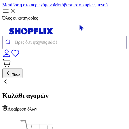
Μετάβαση στο περιεχόμενο
Μετάβαση στο κυρίως μενού
Όλες οι κατηγορίες
Πίσω
Καλάθι αγορών
Αφαίρεση όλων