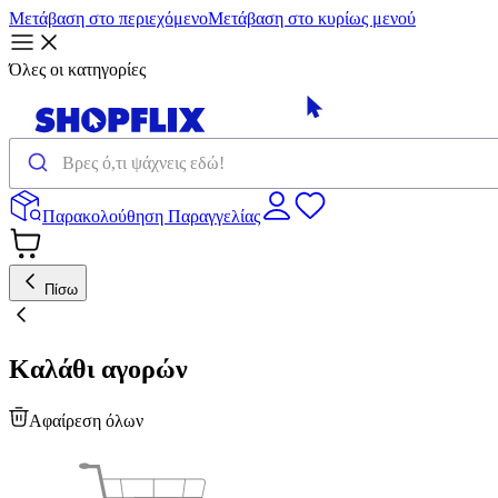
Μετάβαση στο περιεχόμενο
Μετάβαση στο κυρίως μενού
Όλες οι κατηγορίες
Παρακολούθηση Παραγγελίας
Πίσω
Καλάθι αγορών
Αφαίρεση όλων