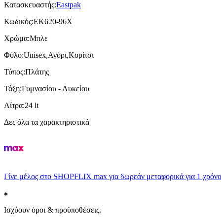
Κατασκευαστής
:
Eastpak
Κωδικός
:
EK620-96X
Χρώμα
:
Μπλε
Φύλο
:
Unisex,Αγόρι,Κορίτσι
Τύπος
:
Πλάτης
Τάξη
:
Γυμνασίου - Λυκείου
Λίτρα
:
24 lt
Δες όλα τα χαρακτηριστικά
Γίνε μέλος στο SHOPFLIX max για δωρεάν μεταφορικά για 1 χρόνο
Ισχύουν όροι & προϋποθέσεις.