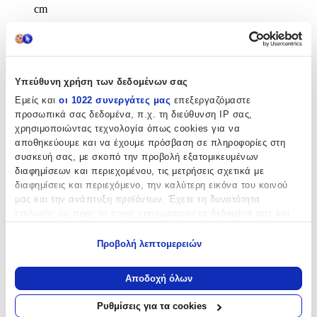
cm
Χαρακτηριστικά
+
Υπεύθυνη χρήση των δεδομένων σας
Χαρακτηριστικά
Εμείς και
οι 1022 συνεργάτες μας
επεξεργαζόμαστε
προσωπικά σας δεδομένα, π.χ. τη διεύθυνση IP σας,
χρησιμοποιώντας τεχνολογία όπως cookies για να
Κατασκευαστής
:
αποθηκεύουμε και να έχουμε πρόσβαση σε πληροφορίες στη
Gim
συσκευή σας, με σκοπό την προβολή εξατομικευμένων
διαφημίσεων και περιεχομένου, τις μετρήσεις σχετικά με
Βασικά Χαρακτηριστικά
διαφημίσεις και περιεχόμενο, την καλύτερη εικόνα του κοινού
μας και την ανάπτυξη προϊόντων. Έχετε τη δυνατότητα
Χρώμα
:
επιλογής ως προς το ποιος χρησιμοποιεί τα δεδομένα σας και
για ποιους σκοπούς.
Πολύχρωμο
Προβολή λεπτομερειών
Εάν μας επιτρέπετε, θα θέλαμε επίσης:
Φύλο
:
Να συλλέξουμε πληροφορίες σχετικά με τη γεωγραφική
Αποδοχή όλων
Κορίτσι
σας τοποθεσία, οι οποίες μπορεί να είναι ακριβείς σε
απόσταση μερικών μέτρων
Τύπος
:
Ρυθμίσεις για τα cookies
Να αναγνωρίσουμε τη συσκευή σας σαρώνοντας ενεργά