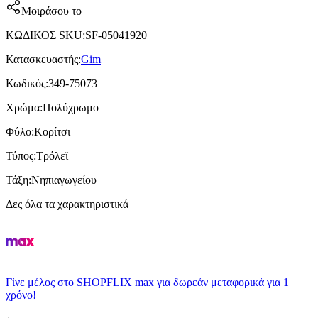
Μοιράσου το
ΚΩΔΙΚΟΣ SKU
:
SF-05041920
Κατασκευαστής
:
Gim
Κωδικός
:
349-75073
Χρώμα
:
Πολύχρωμο
Φύλο
:
Κορίτσι
Τύπος
:
Τρόλεϊ
Τάξη
:
Νηπιαγωγείου
Δες όλα τα χαρακτηριστικά
Γίνε μέλος στο SHOPFLIX max για δωρεάν μεταφορικά για 1
χρόνο!