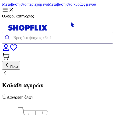
Μετάβαση στο περιεχόμενο
Μετάβαση στο κυρίως μενού
Όλες οι κατηγορίες
Πίσω
Καλάθι αγορών
Αφαίρεση όλων