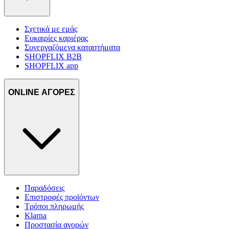
Σχετικά με εμάς
Ευκαιρίες καριέρας
Συνεργαζόμενα καταστήματα
SHOPFLIX B2B
SHOPFLIX app
ONLINE ΑΓΟΡΕΣ
Παραδόσεις
Επιστροφές προϊόντων
Τρόποι πληρωμής
Klarna
Προστασία αγορών