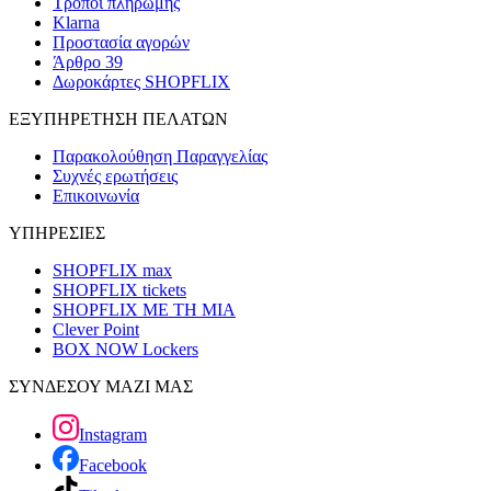
Τρόποι πληρωμής
Klarna
Προστασία αγορών
Άρθρο 39
Δωροκάρτες SHOPFLIX
ΕΞΥΠΗΡΕΤΗΣΗ ΠΕΛΑΤΩΝ
Παρακολούθηση Παραγγελίας
Συχνές ερωτήσεις
Επικοινωνία
ΥΠΗΡΕΣΙΕΣ
SHOPFLIX max
SHOPFLIX tickets
SHOPFLIX ΜΕ ΤΗ ΜΙΑ
Clever Point
BOX NOW Lockers
ΣΥΝΔΕΣΟΥ ΜΑΖΙ ΜΑΣ
Instagram
Facebook