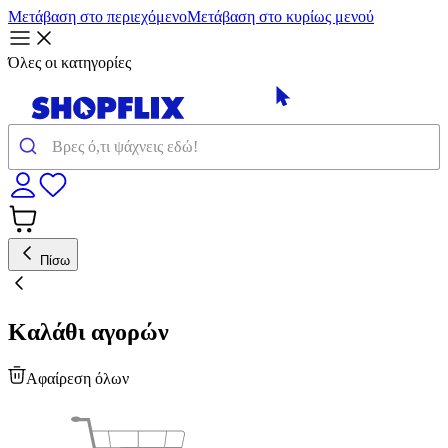
Μετάβαση στο περιεχόμενο
Μετάβαση στο κυρίως μενού
Όλες οι κατηγορίες
Πίσω
Καλάθι αγορών
Αφαίρεση όλων