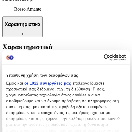
Rosso Amante
Χαρακτηριστικά
+
Χαρακτηριστικά
Τύπος
:
Μπρελόκ
Υπεύθυνη χρήση των δεδομένων σας
Κατασκευαστής
:
Εμείς και
οι 1022 συνεργάτες μας
επεξεργαζόμαστε
προσωπικά σας δεδομένα, π.χ. τη διεύθυνση IP σας,
Rosso Amante
χρησιμοποιώντας τεχνολογία όπως cookies για να
Αξιολογήσεις
αποθηκεύουμε και να έχουμε πρόσβαση σε πληροφορίες στη
συσκευή σας, με σκοπό την προβολή εξατομικευμένων
διαφημίσεων και περιεχομένου, τις μετρήσεις σχετικά με
Προς το παρόν δεν υπάρχουν άλλες αξιολογήσεις. Όταν
διαφημίσεις και περιεχόμενο, την καλύτερη εικόνα του κοινού
προστεθούν, θα εμφανιστούν εδώ.
μας και την ανάπτυξη προϊόντων. Έχετε τη δυνατότητα
επιλογής ως προς το ποιος χρησιμοποιεί τα δεδομένα σας και