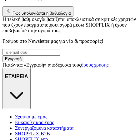
στη συσκευή σας, με σκοπό την προβολή εξατομικευμένων
διαφημίσεων και περιεχομένου, τις μετρήσεις σχετικά με
Πώς υπολογίζεται η βαθμολογία
διαφημίσεις και περιεχόμενο, την καλύτερη εικόνα του κοινού
Η τελική βαθμολογία βασίζεται αποκλειστικά σε κριτικές χρηστών
μας και την ανάπτυξη προϊόντων. Επίσης, κοινοποιούμε
που έχουν πραγματοποιήσει αγορά μέσω SHOPFLIX ή έχουν
πληροφορίες σχετικά με την από μέρους σας χρήση της
επιβεβαιώσει την αγορά τους.
τοποθεσίας μας στους συνεργάτες μέσων κοινωνικής
Γράψου στο Νewsletter μας για νέα & προσφορές!
δικτύωσης, διαφημίσεων και ανάλυσης.
Εγγραφή
Πατώντας «Εγγραφή» αποδέχεσαι τους
όρους χρήσης
ΕΤΑΙΡΕΙΑ
Σχετικά με εμάς
Ευκαιρίες καριέρας
Συνεργαζόμενα καταστήματα
SHOPFLIX B2B
SHOPFLIX app