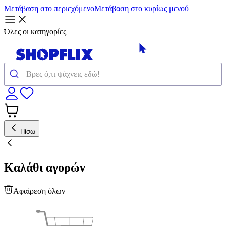
Μετάβαση στο περιεχόμενο
Μετάβαση στο κυρίως μενού
Όλες οι κατηγορίες
Πίσω
Καλάθι αγορών
Αφαίρεση όλων