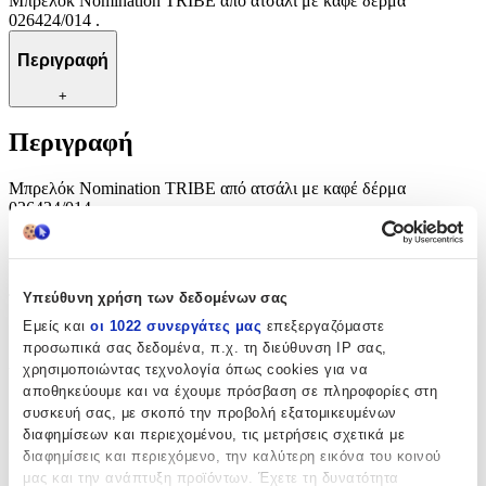
Μπρελόκ Nomination TRIBE από ατσάλι με καφέ δέρμα
026424/014 .
Περιγραφή
+
Περιγραφή
Μπρελόκ Nomination TRIBE από ατσάλι με καφέ δέρμα
026424/014 .
Χαρακτηριστικά
Υπεύθυνη χρήση των δεδομένων σας
Τύπος
:
Εμείς και
οι 1022 συνεργάτες μας
επεξεργαζόμαστε
Μπρελόκ
προσωπικά σας δεδομένα, π.χ. τη διεύθυνση IP σας,
χρησιμοποιώντας τεχνολογία όπως cookies για να
Υλικό
:
αποθηκεύουμε και να έχουμε πρόσβαση σε πληροφορίες στη
Δερμάτινο
συσκευή σας, με σκοπό την προβολή εξατομικευμένων
διαφημίσεων και περιεχομένου, τις μετρήσεις σχετικά με
Κατασκευαστής
:
διαφημίσεις και περιεχόμενο, την καλύτερη εικόνα του κοινού
μας και την ανάπτυξη προϊόντων. Έχετε τη δυνατότητα
Nomination