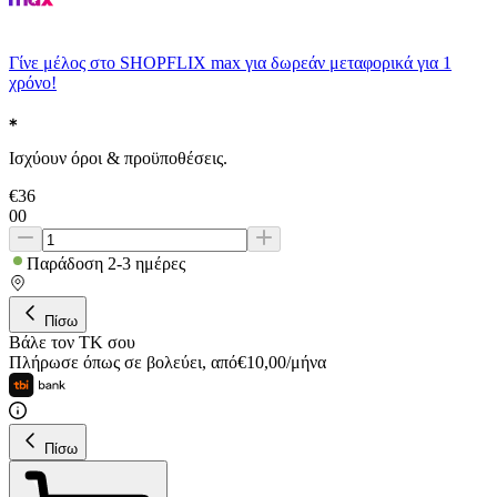
Γίνε μέλος στο SHOPFLIX max για δωρεάν μεταφορικά για 1
χρόνο!
Ισχύουν όροι & προϋποθέσεις.
€
36
00
Παράδοση 2-3 ημέρες
Πίσω
Βάλε τον ΤΚ σου
Πλήρωσε όπως σε βολεύει
,
από
€
10,00
/
μήνα
Πίσω