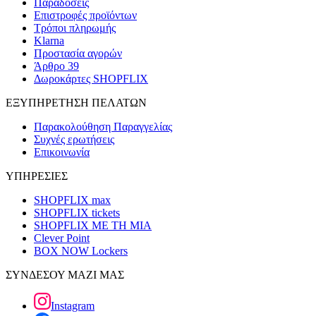
Παραδόσεις
Επιστροφές προϊόντων
Τρόποι πληρωμής
Klarna
Προστασία αγορών
Άρθρο 39
Δωροκάρτες SHOPFLIX
ΕΞΥΠΗΡΕΤΗΣΗ ΠΕΛΑΤΩΝ
Παρακολούθηση Παραγγελίας
Συχνές ερωτήσεις
Επικοινωνία
ΥΠΗΡΕΣΙΕΣ
SHOPFLIX max
SHOPFLIX tickets
SHOPFLIX ΜΕ ΤΗ ΜΙΑ
Clever Point
BOX NOW Lockers
ΣΥΝΔΕΣΟΥ ΜΑΖΙ ΜΑΣ
Instagram