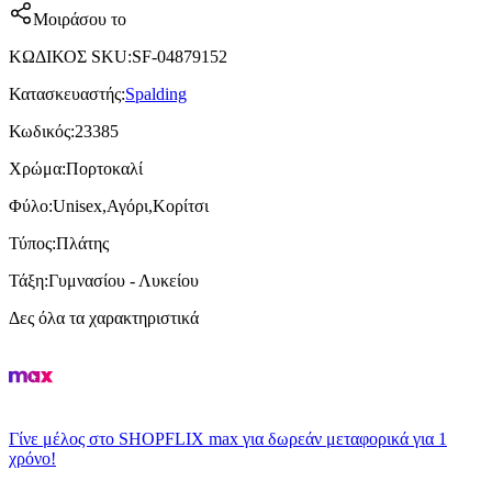
Μοιράσου το
ΚΩΔΙΚΟΣ SKU
:
SF-04879152
Κατασκευαστής
:
Spalding
Κωδικός
:
23385
Χρώμα
:
Πορτοκαλί
Φύλο
:
Unisex,Αγόρι,Κορίτσι
Τύπος
:
Πλάτης
Τάξη
:
Γυμνασίου - Λυκείου
Δες όλα τα χαρακτηριστικά
Γίνε μέλος στο SHOPFLIX max για δωρεάν μεταφορικά για 1
χρόνο!