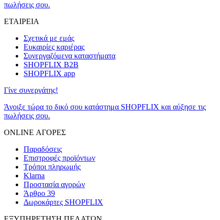
πωλήσεις σου.
ΕΤΑΙΡΕΙΑ
Σχετικά με εμάς
Ευκαιρίες καριέρας
Συνεργαζόμενα καταστήματα
SHOPFLIX B2B
SHOPFLIX app
Γίνε συνεργάτης!
Άνοιξε τώρα το δικό σου κατάστημα SHOPFLIX και αύξησε τις
πωλήσεις σου.
ONLINE ΑΓΟΡΕΣ
Παραδόσεις
Επιστροφές προϊόντων
Τρόποι πληρωμής
Klarna
Προστασία αγορών
Άρθρο 39
Δωροκάρτες SHOPFLIX
ΕΞΥΠΗΡΕΤΗΣΗ ΠΕΛΑΤΩΝ