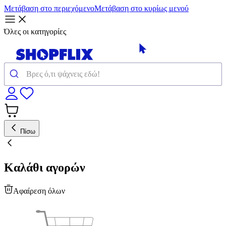
Μετάβαση στο περιεχόμενο
Μετάβαση στο κυρίως μενού
Όλες οι κατηγορίες
Πίσω
Καλάθι αγορών
Αφαίρεση όλων