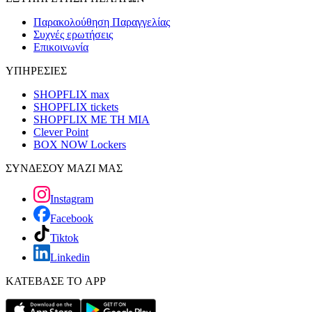
Παρακολούθηση Παραγγελίας
Συχνές ερωτήσεις
Επικοινωνία
ΥΠΗΡΕΣΙΕΣ
SHOPFLIX max
SHOPFLIX tickets
SHOPFLIX ΜΕ ΤΗ ΜΙΑ
Clever Point
BOX NOW Lockers
ΣΥΝΔΕΣΟΥ ΜΑΖΙ ΜΑΣ
Instagram
Facebook
Tiktok
Linkedin
ΚΑΤΕΒΑΣΕ ΤΟ APP