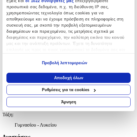
Εμείς και
οι 1022 συνεργάτες μας
επεξεργαζόμαστε
προσωπικά σας δεδομένα, π.χ. τη διεύθυνση IP σας,
Spalding
χρησιμοποιώντας τεχνολογία όπως cookies για να
Βασικά Χαρακτηριστικά
αποθηκεύουμε και να έχουμε πρόσβαση σε πληροφορίες στη
συσκευή σας, με σκοπό την προβολή εξατομικευμένων
Χρώμα
:
διαφημίσεων και περιεχομένου, τις μετρήσεις σχετικά με
διαφημίσεις και περιεχόμενο, την καλύτερη εικόνα του κοινού
Πορτοκαλί
μας και την ανάπτυξη προϊόντων. Έχετε τη δυνατότητα
επιλογής ως προς το ποιος χρησιμοποιεί τα δεδομένα σας και
Φύλο
:
για ποιους σκοπούς.
Unisex
Προβολή λεπτομερειών
Εάν μας επιτρέπετε, θα θέλαμε επίσης:
Αγόρι
Να συλλέξουμε πληροφορίες σχετικά με τη γεωγραφική
Αποδοχή όλων
σας τοποθεσία, οι οποίες μπορεί να είναι ακριβείς σε
Κορίτσι
απόσταση μερικών μέτρων
Ρυθμίσεις για τα cookies
Τύπος
:
Να αναγνωρίσουμε τη συσκευή σας σαρώνοντας ενεργά
για συγκεκριμένα χαρακτηριστικά (δακτυλικό αποτύπωμα)
Άρνηση
Πλάτης
Μάθετε περισσότερα σχετικά με τον τρόπο επεξεργασίας των
προσωπικών σας δεδομένων και καθορίστε τις προτιμήσεις σας
Τάξη
:
στην
ενότητα “Λεπτομέρειες”
. Μπορείτε να αλλάξετε ή να
Γυμνασίου - Λυκείου
ανακαλέσετε τη συγκατάθεσή σας ανά πάσα στιγμή από τη
Δήλωση Cookies.
Διαστάσεις