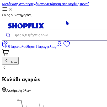
Μετάβαση στο περιεχόμενο
Μετάβαση στο κυρίως μενού
Όλες οι κατηγορίες
Παρακολούθηση Παραγγελίας
Πίσω
Καλάθι αγορών
Αφαίρεση όλων