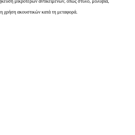
θήκευση μικρότερων αντικειμένων, όπως στυλό, μολύβια,
τη χρήση ακουστικών κατά τη μεταφορά.