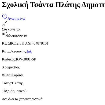
Σχολική Τσάντα Πλάτης Δημοτι
Αγαπημένα
Σύγκρινέ το
Μοιράσου το
ΚΩΔΙΚΟΣ SKU
:
SF-04879101
Κατασκευαστής
:
Ink
Κωδικός
:
KW-3001-SP
Χρώμα
:
Ροζ
Φύλο
:
Κορίτσι
Τύπος
:
Πλάτης
Τάξη
:
Δημοτικού
Δες όλα τα χαρακτηριστικά