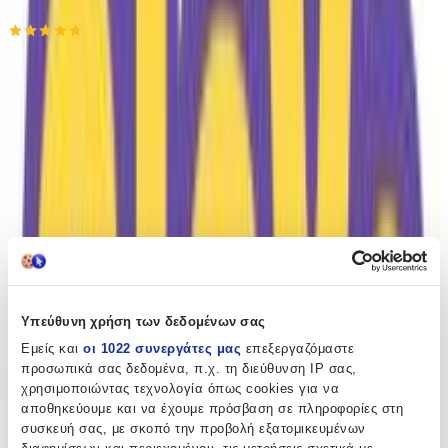
Etoy
4.72
(
23
)
Παράδοση 2-3 ημέρες
Βάλε τον ΤΚ σου για να μάθεις εκτιμώμενο κόστος και
ημερομηνία παράδοσης
Πίσω
€
31
48
Υπεύθυνη χρήση των δεδομένων σας
Εμείς και
οι 1022 συνεργάτες μας
επεξεργαζόμαστε
προσωπικά σας δεδομένα, π.χ. τη διεύθυνση IP σας,
χρησιμοποιώντας τεχνολογία όπως cookies για να
Προσθήκη στο καλάθι
αποθηκεύουμε και να έχουμε πρόσβαση σε πληροφορίες στη
συσκευή σας, με σκοπό την προβολή εξατομικευμένων