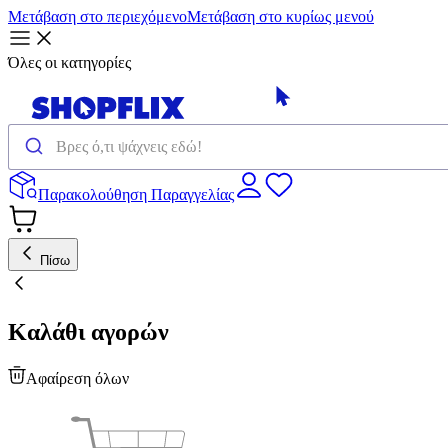
Μετάβαση στο περιεχόμενο
Μετάβαση στο κυρίως μενού
Όλες οι κατηγορίες
Παρακολούθηση Παραγγελίας
Πίσω
Καλάθι αγορών
Αφαίρεση όλων