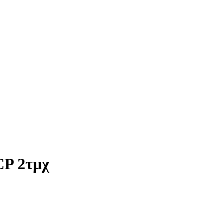
CP 2τμχ