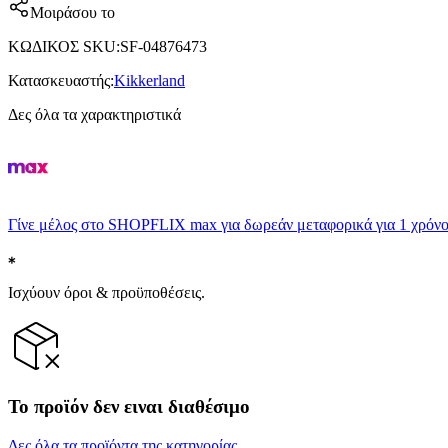
Μοιράσου το
ΚΩΔΙΚΟΣ SKU
:
SF-04876473
Κατασκευαστής
:
Kikkerland
Δες όλα τα χαρακτηριστικά
Γίνε μέλος στο SHOPFLIX max για δωρεάν μεταφορικά για 1 χρόνο
Ισχύουν όροι & προϋποθέσεις.
Το προϊόν δεν ειναι διαθέσιμο
Δες όλα τα προϊόντα της κατηγορίας