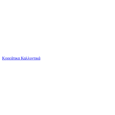
Το καλάθι είναι άδειο
Όλες οι κατηγορίες
Κορεάτικα Καλλυντικά
Ψάχνεις για δροσιά;
Passeger to Frankfurt