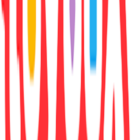
Συγγραφέας
:
Agatha Christie
Εκδότης
:
HarperCollins
Ημερομηνία Έκδοσης
:
10/07/2017
Έτος Έκδοσης
:
2017
Αριθμός Σελίδων
:
304
Διαστάσεις
:
1.9x12.9x19.8
cm
Γλώσσα
: