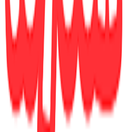
Αγγλικά
ISBN
:
9780008196400
Αξιολογήσεις
Προς το παρόν δεν υπάρχουν άλλες αξιολογήσεις. Όταν
προστεθούν, θα εμφανιστούν εδώ.
Πώς υπολογίζεται η βαθμολογία
Η τελική βαθμολογία βασίζεται αποκλειστικά σε κριτικές χρηστών
που έχουν πραγματοποιήσει αγορά μέσω SHOPFLIX ή έχουν
επιβεβαιώσει την αγορά τους.
Γράψου στο Νewsletter μας για νέα & προσφορές!
Εγγραφή
Πατώντας «Εγγραφή» αποδέχεσαι τους
όρους χρήσης
ΕΤΑΙΡΕΙΑ