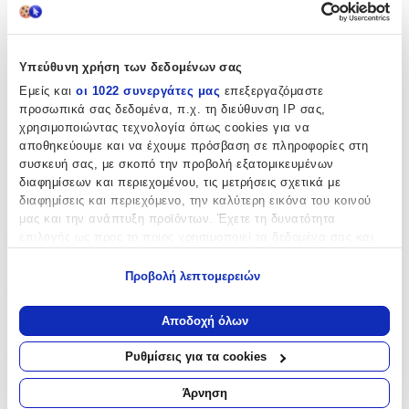
Χαρακτηριστικά
Υπεύθυνη χρήση των δεδομένων σας
Κατασκευαστής
:
Εμείς και
οι 1022 συνεργάτες μας
επεξεργαζόμαστε
Santoro
προσωπικά σας δεδομένα, π.χ. τη διεύθυνση IP σας,
χρησιμοποιώντας τεχνολογία όπως cookies για να
Βασικά Χαρακτηριστικά
αποθηκεύουμε και να έχουμε πρόσβαση σε πληροφορίες στη
συσκευή σας, με σκοπό την προβολή εξατομικευμένων
Χρώμα
:
διαφημίσεων και περιεχομένου, τις μετρήσεις σχετικά με
διαφημίσεις και περιεχόμενο, την καλύτερη εικόνα του κοινού
Ροζ
μας και την ανάπτυξη προϊόντων. Έχετε τη δυνατότητα
Φύλο
:
επιλογής ως προς το ποιος χρησιμοποιεί τα δεδομένα σας και
για ποιους σκοπούς.
Κορίτσι
Προβολή λεπτομερειών
Εάν μας επιτρέπετε, θα θέλαμε επίσης:
Τύπος
:
Να συλλέξουμε πληροφορίες σχετικά με τη γεωγραφική
Αποδοχή όλων
Πλάτης
σας τοποθεσία, οι οποίες μπορεί να είναι ακριβείς σε
απόσταση μερικών μέτρων
Ρυθμίσεις για τα cookies
Τάξη
:
Να αναγνωρίσουμε τη συσκευή σας σαρώνοντας ενεργά
για συγκεκριμένα χαρακτηριστικά (δακτυλικό αποτύπωμα)
Νηπιαγωγείου
Άρνηση
Μάθετε περισσότερα σχετικά με τον τρόπο επεξεργασίας των