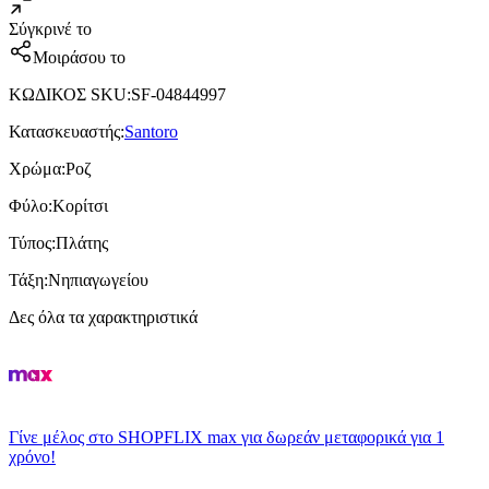
Σύγκρινέ το
Μοιράσου το
ΚΩΔΙΚΟΣ SKU
:
SF-04844997
Κατασκευαστής
:
Santoro
Χρώμα
:
Ροζ
Φύλο
:
Κορίτσι
Τύπος
:
Πλάτης
Τάξη
:
Νηπιαγωγείου
Δες όλα τα χαρακτηριστικά
Γίνε μέλος στο SHOPFLIX max για δωρεάν μεταφορικά για 1
χρόνο!