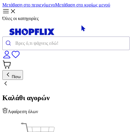
Μετάβαση στο περιεχόμενο
Μετάβαση στο κυρίως μενού
Όλες οι κατηγορίες
Πίσω
Καλάθι αγορών
Αφαίρεση όλων