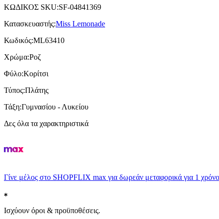
ΚΩΔΙΚΟΣ SKU
:
SF-04841369
Κατασκευαστής
:
Miss Lemonade
Κωδικός
:
ML63410
Χρώμα
:
Ροζ
Φύλο
:
Κορίτσι
Τύπος
:
Πλάτης
Τάξη
:
Γυμνασίου - Λυκείου
Δες όλα τα χαρακτηριστικά
Γίνε μέλος στο SHOPFLIX max για δωρεάν μεταφορικά για 1 χρόνο
Ισχύουν όροι & προϋποθέσεις.