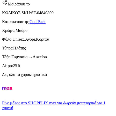
Μοιράσου το
ΚΩΔΙΚΟΣ SKU
:
SF-04840809
Κατασκευαστής
:
CoolPack
Χρώμα
:
Μαύρο
Φύλο
:
Unisex,Αγόρι,Κορίτσι
Τύπος
:
Πλάτης
Τάξη
:
Γυμνασίου - Λυκείου
Λίτρα
:
25 lt
Δες όλα τα χαρακτηριστικά
Γίνε μέλος στο SHOPFLIX max για δωρεάν μεταφορικά για 1
χρόνο!