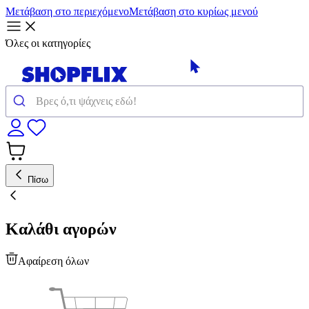
Μετάβαση στο περιεχόμενο
Μετάβαση στο κυρίως μενού
Όλες οι κατηγορίες
Πίσω
Καλάθι αγορών
Αφαίρεση όλων