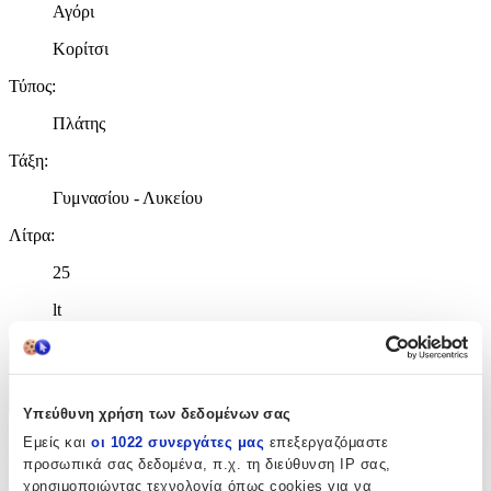
Αγόρι
Κορίτσι
Τύπος
:
Πλάτης
Τάξη
:
Γυμνασίου - Λυκείου
Λίτρα
:
25
lt
Χαρακτηριστικά
+
Υπεύθυνη χρήση των δεδομένων σας
Εμείς και
οι 1022 συνεργάτες μας
επεξεργαζόμαστε
Χαρακτηριστικά
προσωπικά σας δεδομένα, π.χ. τη διεύθυνση IP σας,
χρησιμοποιώντας τεχνολογία όπως cookies για να