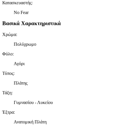
Κατασκευαστής
:
No Fear
Βασικά Χαρακτηριστικά
Χρώμα
:
Πολύχρωμο
Φύλο
:
Αγόρι
Τύπος
:
Πλάτης
Τάξη
:
Γυμνασίου - Λυκείου
Έξτρα
:
Ανατομική Πλάτη