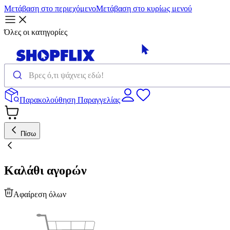
Μετάβαση στο περιεχόμενο
Μετάβαση στο κυρίως μενού
Όλες οι κατηγορίες
Παρακολούθηση Παραγγελίας
Πίσω
Καλάθι αγορών
Αφαίρεση όλων