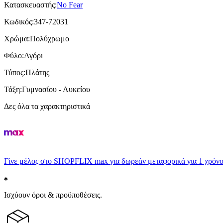
Κατασκευαστής
:
No Fear
Κωδικός
:
347-72031
Χρώμα
:
Πολύχρωμο
Φύλο
:
Αγόρι
Τύπος
:
Πλάτης
Τάξη
:
Γυμνασίου - Λυκείου
Δες όλα τα χαρακτηριστικά
Γίνε μέλος στο SHOPFLIX max για δωρεάν μεταφορικά για 1 χρόνο
Ισχύουν όροι & προϋποθέσεις.