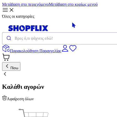
Μετάβαση στο περιεχόμενο
Μετάβαση στο κυρίως μενού
Όλες οι κατηγορίες
Παρακολούθηση Παραγγελίας
Πίσω
Καλάθι αγορών
Αφαίρεση όλων