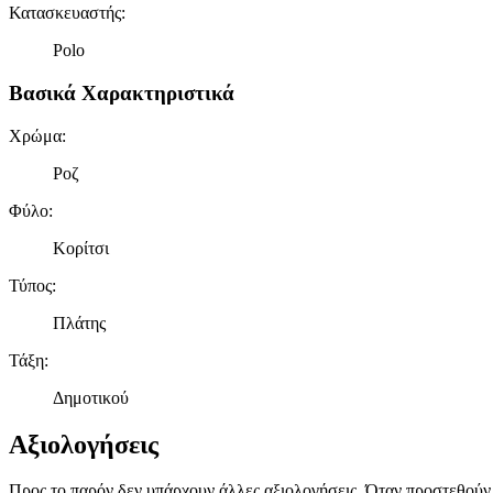
Κατασκευαστής
:
Polo
Βασικά Χαρακτηριστικά
Χρώμα
:
Ροζ
Φύλο
:
Κορίτσι
Τύπος
:
Πλάτης
Τάξη
:
Δημοτικού
Αξιολογήσεις
Προς το παρόν δεν υπάρχουν άλλες αξιολογήσεις. Όταν προστεθούν