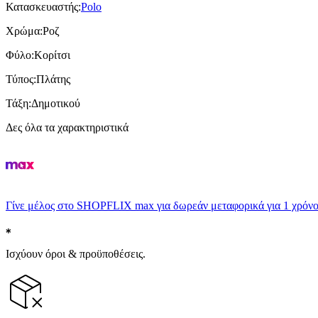
Κατασκευαστής
:
Polo
Χρώμα
:
Ροζ
Φύλο
:
Κορίτσι
Τύπος
:
Πλάτης
Τάξη
:
Δημοτικού
Δες όλα τα χαρακτηριστικά
Γίνε μέλος στο SHOPFLIX max για δωρεάν μεταφορικά για 1 χρόνο
Ισχύουν όροι & προϋποθέσεις.