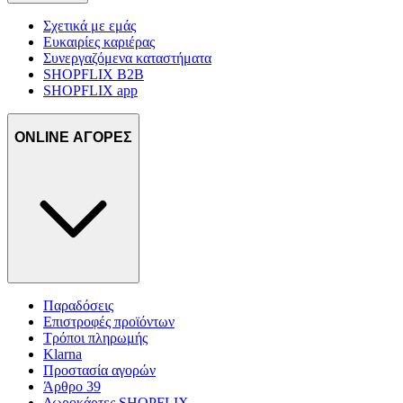
Σχετικά με εμάς
Ευκαιρίες καριέρας
Συνεργαζόμενα καταστήματα
SHOPFLIX B2B
SHOPFLIX app
ONLINE ΑΓΟΡΕΣ
Παραδόσεις
Επιστροφές προϊόντων
Τρόποι πληρωμής
Klarna
Προστασία αγορών
Άρθρο 39
Δωροκάρτες SHOPFLIX