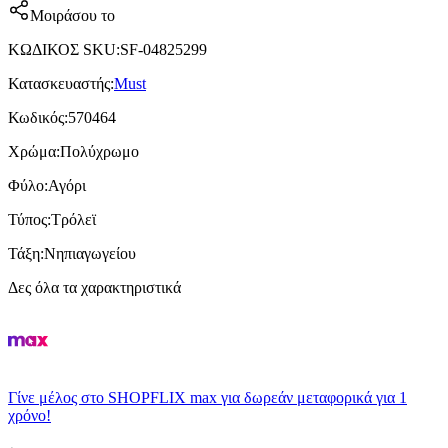
Μοιράσου το
ΚΩΔΙΚΟΣ SKU
:
SF-04825299
Κατασκευαστής
:
Must
Κωδικός
:
570464
Χρώμα
:
Πολύχρωμο
Φύλο
:
Αγόρι
Τύπος
:
Τρόλεϊ
Τάξη
:
Νηπιαγωγείου
Δες όλα τα χαρακτηριστικά
Γίνε μέλος στο SHOPFLIX max για δωρεάν μεταφορικά για 1
χρόνο!