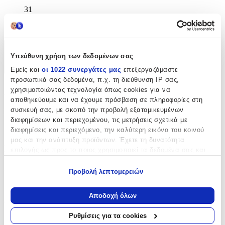
31
cm
Χαρακτηριστικά
Υπεύθυνη χρήση των δεδομένων σας
+
Εμείς και
οι 1022 συνεργάτες μας
επεξεργαζόμαστε
προσωπικά σας δεδομένα, π.χ. τη διεύθυνση IP σας,
Χαρακτηριστικά
χρησιμοποιώντας τεχνολογία όπως cookies για να
αποθηκεύουμε και να έχουμε πρόσβαση σε πληροφορίες στη
συσκευή σας, με σκοπό την προβολή εξατομικευμένων
Κατασκευαστής
:
διαφημίσεων και περιεχομένου, τις μετρήσεις σχετικά με
Must
διαφημίσεις και περιεχόμενο, την καλύτερη εικόνα του κοινού
μας και την ανάπτυξη προϊόντων. Έχετε τη δυνατότητα
Βασικά Χαρακτηριστικά
επιλογής ως προς το ποιος χρησιμοποιεί τα δεδομένα σας και
για ποιους σκοπούς.
Χρώμα
:
Προβολή λεπτομερειών
Εάν μας επιτρέπετε, θα θέλαμε επίσης:
Πολύχρωμο
Να συλλέξουμε πληροφορίες σχετικά με τη γεωγραφική
Αποδοχή όλων
σας τοποθεσία, οι οποίες μπορεί να είναι ακριβείς σε
Φύλο
:
απόσταση μερικών μέτρων
Ρυθμίσεις για τα cookies
Αγόρι
Να αναγνωρίσουμε τη συσκευή σας σαρώνοντας ενεργά