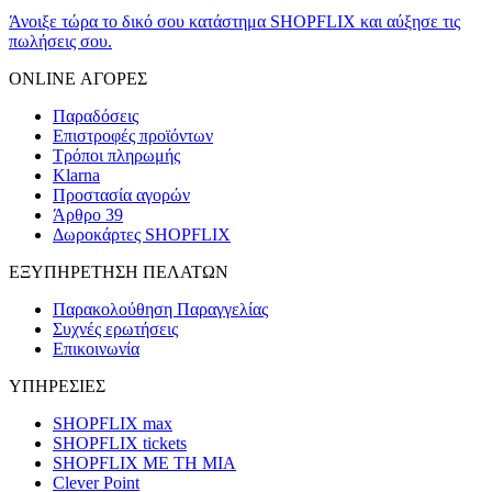
Άνοιξε τώρα το δικό σου κατάστημα SHOPFLIX και αύξησε τις
πωλήσεις σου.
ONLINE ΑΓΟΡΕΣ
Παραδόσεις
Επιστροφές προϊόντων
Τρόποι πληρωμής
Klarna
Προστασία αγορών
Άρθρο 39
Δωροκάρτες SHOPFLIX
ΕΞΥΠΗΡΕΤΗΣΗ ΠΕΛΑΤΩΝ
Παρακολούθηση Παραγγελίας
Συχνές ερωτήσεις
Επικοινωνία
ΥΠΗΡΕΣΙΕΣ
SHOPFLIX max
SHOPFLIX tickets
SHOPFLIX ΜΕ ΤΗ ΜΙΑ
Clever Point