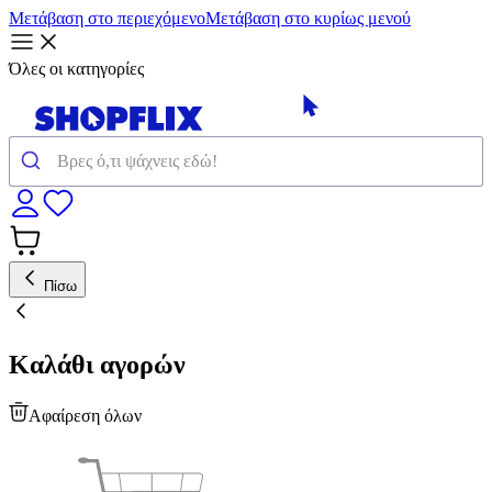
Μετάβαση στο περιεχόμενο
Μετάβαση στο κυρίως μενού
Όλες οι κατηγορίες
Πίσω
Καλάθι αγορών
Αφαίρεση όλων