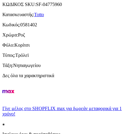
ΚΩΔΙΚΟΣ SKU
:
SF-04775960
Κατασκευαστής
:
Totto
Κωδικός
:
0581402
Χρώμα
:
Ροζ
Φύλο
:
Κορίτσι
Τύπος
:
Τρόλεϊ
Τάξη
:
Νηπιαγωγείου
Δες όλα τα χαρακτηριστικά
Γίνε μέλος στο SHOPFLIX max για δωρεάν μεταφορικά για 1
χρόνο!