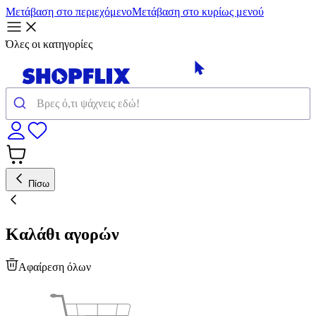
Μετάβαση στο περιεχόμενο
Μετάβαση στο κυρίως μενού
Όλες οι κατηγορίες
Πίσω
Καλάθι αγορών
Αφαίρεση όλων