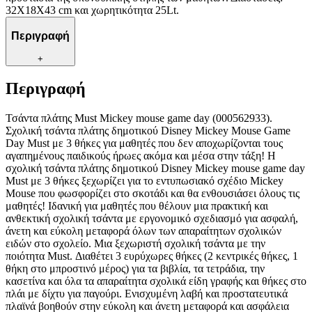
32X18X43 cm και χωρητικότητα 25Lt.
Περιγραφή
+
Περιγραφή
Τσάντα πλάτης Must Mickey mouse game day (000562933).
Σχολική τσάντα πλάτης δημοτικού Disney Mickey Mouse Game
Day Must με 3 θήκες για μαθητές που δεν αποχωρίζονται τους
αγαπημένους παιδικούς ήρωες ακόμα και μέσα στην τάξη! Η
σχολική τσάντα πλάτης δημοτικού Disney Mickey mouse game day
Must με 3 θήκες ξεχωρίζει για το εντυπωσιακό σχέδιο Mickey
Mouse που φωσφορίζει στο σκοτάδι και θα ενθουσιάσει όλους τις
μαθητές! Ιδανική για μαθητές που θέλουν μια πρακτική και
ανθεκτική σχολική τσάντα με εργονομικό σχεδιασμό για ασφαλή,
άνετη και εύκολη μεταφορά όλων των απαραίτητων σχολικών
ειδών στο σχολείο. Μια ξεχωριστή σχολική τσάντα με την
ποιότητα Must. Διαθέτει 3 ευρύχωρες θήκες (2 κεντρικές θήκες, 1
θήκη στο μπροστινό μέρος) για τα βιβλία, τα τετράδια, την
κασετίνα και όλα τα απαραίτητα σχολικά είδη γραφής και θήκες στο
πλάι με δίχτυ για παγούρι. Ενισχυμένη λαβή και προστατευτικά
πλαϊνά βοηθούν στην εύκολη και άνετη μεταφορά και ασφάλεια