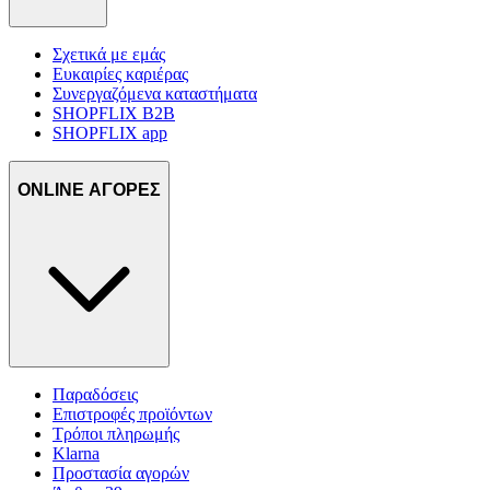
Σχετικά με εμάς
Ευκαιρίες καριέρας
Συνεργαζόμενα καταστήματα
SHOPFLIX B2B
SHOPFLIX app
ONLINE ΑΓΟΡΕΣ
Παραδόσεις
Επιστροφές προϊόντων
Τρόποι πληρωμής
Klarna
Προστασία αγορών