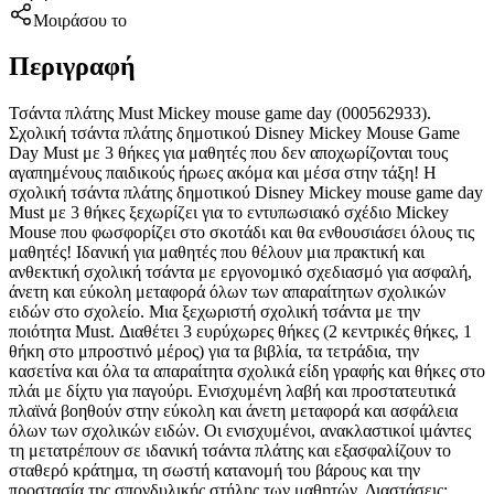
Μοιράσου το
Περιγραφή
Τσάντα πλάτης Must Mickey mouse game day (000562933).
Σχολική τσάντα πλάτης δημοτικού Disney Mickey Mouse Game
Day Must με 3 θήκες για μαθητές που δεν αποχωρίζονται τους
αγαπημένους παιδικούς ήρωες ακόμα και μέσα στην τάξη! Η
σχολική τσάντα πλάτης δημοτικού Disney Mickey mouse game day
Must με 3 θήκες ξεχωρίζει για το εντυπωσιακό σχέδιο Mickey
Mouse που φωσφορίζει στο σκοτάδι και θα ενθουσιάσει όλους τις
μαθητές! Ιδανική για μαθητές που θέλουν μια πρακτική και
ανθεκτική σχολική τσάντα με εργονομικό σχεδιασμό για ασφαλή,
άνετη και εύκολη μεταφορά όλων των απαραίτητων σχολικών
ειδών στο σχολείο. Μια ξεχωριστή σχολική τσάντα με την
ποιότητα Must. Διαθέτει 3 ευρύχωρες θήκες (2 κεντρικές θήκες, 1
θήκη στο μπροστινό μέρος) για τα βιβλία, τα τετράδια, την
κασετίνα και όλα τα απαραίτητα σχολικά είδη γραφής και θήκες στο
πλάι με δίχτυ για παγούρι. Ενισχυμένη λαβή και προστατευτικά
πλαϊνά βοηθούν στην εύκολη και άνετη μεταφορά και ασφάλεια
όλων των σχολικών ειδών. Οι ενισχυμένοι, ανακλαστικοί ιμάντες
τη μετατρέπουν σε ιδανική τσάντα πλάτης και εξασφαλίζουν το
σταθερό κράτημα, τη σωστή κατανομή του βάρους και την
προστασία της σπονδυλικής στήλης των μαθητών. Διαστάσεις: