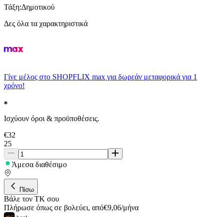
Τάξη
:
Δημοτικού
Δες όλα τα χαρακτηριστικά
Γίνε μέλος στο SHOPFLIX max για δωρεάν μεταφορικά για 1
χρόνο!
Ισχύουν όροι & προϋποθέσεις.
€
32
25
Άμεσα διαθέσιμο
Πίσω
Βάλε τον ΤΚ σου
Πλήρωσε όπως σε βολεύει
,
από
€
9,06
/
μήνα