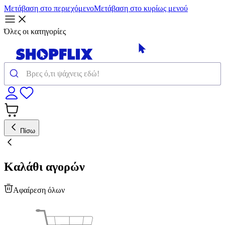
Μετάβαση στο περιεχόμενο
Μετάβαση στο κυρίως μενού
Όλες οι κατηγορίες
Πίσω
Καλάθι αγορών
Αφαίρεση όλων