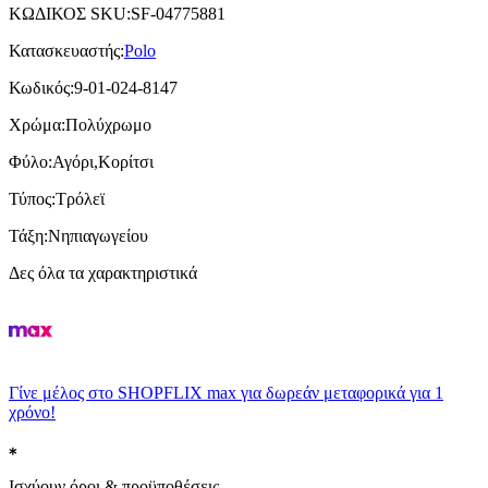
ΚΩΔΙΚΟΣ SKU
:
SF-04775881
Κατασκευαστής
:
Polo
Κωδικός
:
9-01-024-8147
Χρώμα
:
Πολύχρωμο
Φύλο
:
Αγόρι,Κορίτσι
Τύπος
:
Τρόλεϊ
Τάξη
:
Νηπιαγωγείου
Δες όλα τα χαρακτηριστικά
Γίνε μέλος στο SHOPFLIX max για δωρεάν μεταφορικά για 1
χρόνο!
Ισχύουν όροι & προϋποθέσεις.