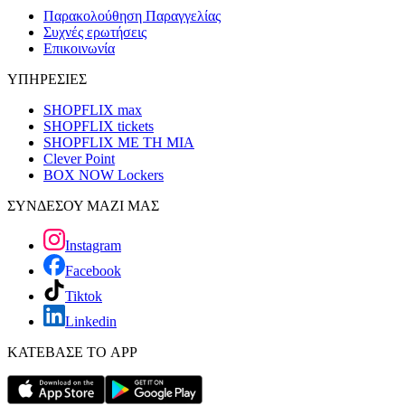
Παρακολούθηση Παραγγελίας
Συχνές ερωτήσεις
Επικοινωνία
ΥΠΗΡΕΣΙΕΣ
SHOPFLIX max
SHOPFLIX tickets
SHOPFLIX ΜΕ ΤΗ ΜΙΑ
Clever Point
BOX NOW Lockers
ΣΥΝΔΕΣΟΥ ΜΑΖΙ ΜΑΣ
Instagram
Facebook
Tiktok
Linkedin
ΚΑΤΕΒΑΣΕ ΤΟ APP