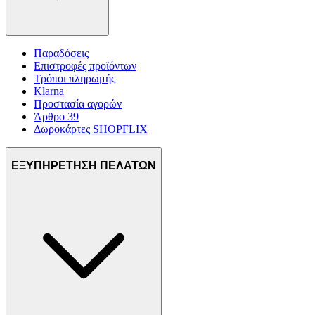
Παραδόσεις
Επιστροφές προϊόντων
Τρόποι πληρωμής
Klarna
Προστασία αγορών
Άρθρο 39
Δωροκάρτες SHOPFLIX
ΕΞΥΠΗΡΕΤΗΣΗ ΠΕΛΑΤΩΝ