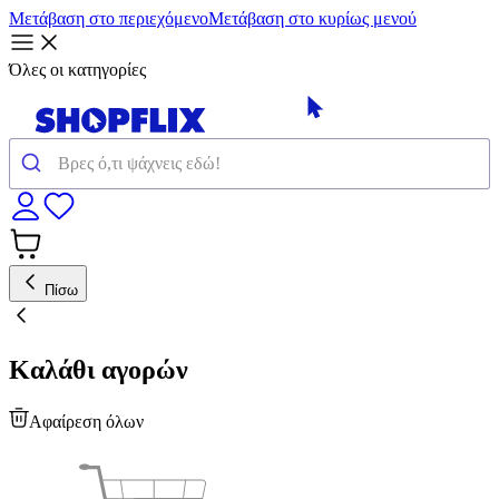
Μετάβαση στο περιεχόμενο
Μετάβαση στο κυρίως μενού
Όλες οι κατηγορίες
Πίσω
Καλάθι αγορών
Αφαίρεση όλων