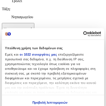
Τρόλεϊ
Τάξη
:
Νηπιαγωγείου
Χαρακτηριστικά
+
Χαρακτηριστικά
Υπεύθυνη χρήση των δεδομένων σας
Εμείς και
οι 1022 συνεργάτες μας
επεξεργαζόμαστε
Κατασκευαστής
:
προσωπικά σας δεδομένα, π.χ. τη διεύθυνση IP σας,
χρησιμοποιώντας τεχνολογία όπως cookies για να
Polo
αποθηκεύουμε και να έχουμε πρόσβαση σε πληροφορίες στη
συσκευή σας, με σκοπό την προβολή εξατομικευμένων
Βασικά Χαρακτηριστικά
διαφημίσεων και περιεχομένου, τις μετρήσεις σχετικά με
διαφημίσεις και περιεχόμενο, την καλύτερη εικόνα του κοινού
Χρώμα
:
μας και την ανάπτυξη προϊόντων. Έχετε τη δυνατότητα
Πολύχρωμο
επιλογής ως προς το ποιος χρησιμοποιεί τα δεδομένα σας και
για ποιους σκοπούς.
Φύλο
:
Προβολή λεπτομερειών