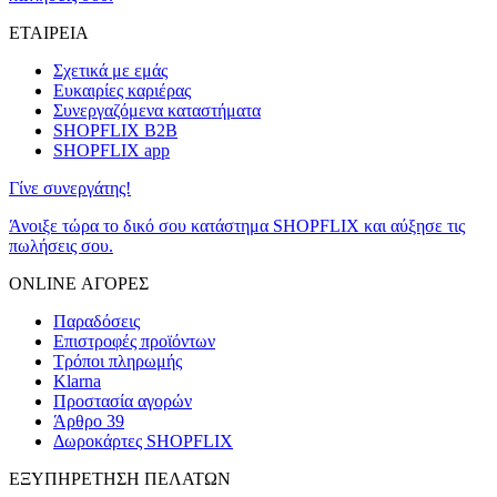
ΕΤΑΙΡΕΙΑ
Σχετικά με εμάς
Ευκαιρίες καριέρας
Συνεργαζόμενα καταστήματα
SHOPFLIX B2B
SHOPFLIX app
Γίνε συνεργάτης!
Άνοιξε τώρα το δικό σου κατάστημα SHOPFLIX και αύξησε τις
πωλήσεις σου.
ONLINE ΑΓΟΡΕΣ
Παραδόσεις
Επιστροφές προϊόντων
Τρόποι πληρωμής
Klarna
Προστασία αγορών
Άρθρο 39
Δωροκάρτες SHOPFLIX
ΕΞΥΠΗΡΕΤΗΣΗ ΠΕΛΑΤΩΝ