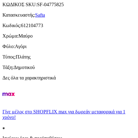
ΚΩΔΙΚΟΣ SKU
:
SF-04775825
Κατασκευαστής
:
Safta
Κωδικός
:
612104773
Χρώμα
:
Μαύρο
Φύλο
:
Αγόρι
Τύπος
:
Πλάτης
Τάξη
:
Δημοτικού
Δες όλα τα χαρακτηριστικά
Γίνε μέλος στο SHOPFLIX max για δωρεάν μεταφορικά για 1
χρόνο!