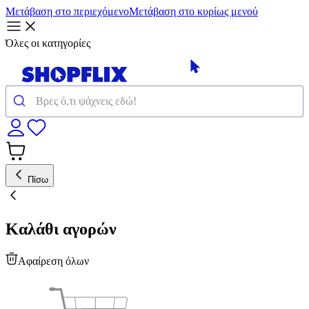
Μετάβαση στο περιεχόμενο
Μετάβαση στο κυρίως μενού
Όλες οι κατηγορίες
Πίσω
Καλάθι αγορών
Αφαίρεση όλων