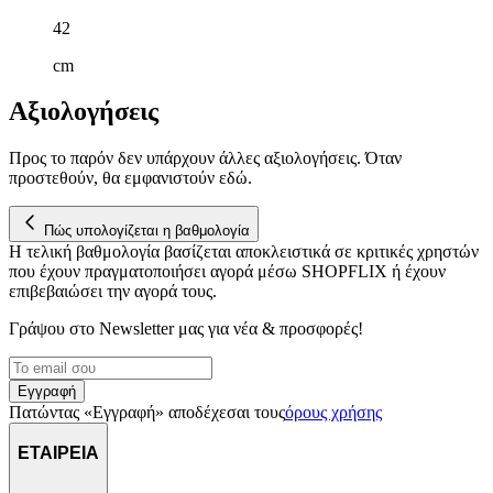
κυκλοφορία μας. Εμείς και οι 1022 συνεργάτες μας επεξεργαζόμαστ
42
προσωπικά σας δεδομένα, π.χ. τη διεύθυνση IP σας,
χρησιμοποιώντας τεχνολογία όπως cookies για να αποθηκεύουμε κ
cm
να έχουμε πρόσβαση σε πληροφορίες στη συσκευή σας, με σκοπό
την προβολή εξατομικευμένων διαφημίσεων και περιεχομένου, τις
Αξιολογήσεις
μετρήσεις σχετικά με διαφημίσεις και περιεχόμενο, την καλύτερη
εικόνα του κοινού μας και την ανάπτυξη προϊόντων. Επίσης,
Προς το παρόν δεν υπάρχουν άλλες αξιολογήσεις. Όταν
κοινοποιούμε πληροφορίες σχετικά με την από μέρους σας χρήση τ
προστεθούν, θα εμφανιστούν εδώ.
τοποθεσίας μας στους συνεργάτες μέσων κοινωνικής δικτύωσης,
διαφημίσεων και ανάλυσης.
Πώς υπολογίζεται η βαθμολογία
Η τελική βαθμολογία βασίζεται αποκλειστικά σε κριτικές χρηστών
που έχουν πραγματοποιήσει αγορά μέσω SHOPFLIX ή έχουν
επιβεβαιώσει την αγορά τους.
Γράψου στο Νewsletter μας για νέα & προσφορές!
Εγγραφή
Πατώντας «Εγγραφή» αποδέχεσαι τους
όρους χρήσης
ΕΤΑΙΡΕΙΑ