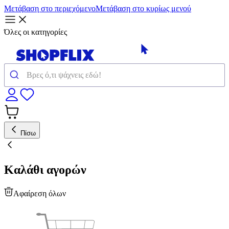
Μετάβαση στο περιεχόμενο
Μετάβαση στο κυρίως μενού
Όλες οι κατηγορίες
Πίσω
Καλάθι αγορών
Αφαίρεση όλων