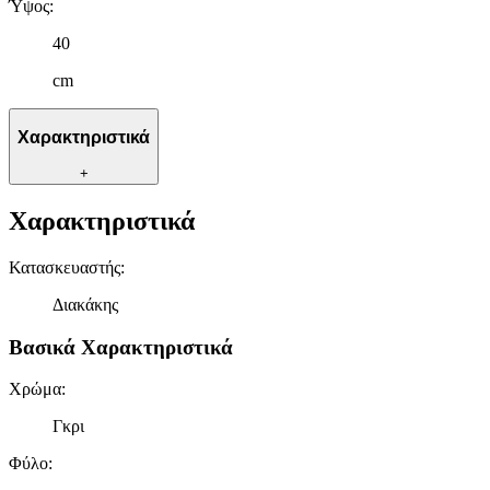
Ύψος
:
παρέχουμε λειτουργίες μέσων κοινωνικής δικτύωσης και να
αναλύουμε την κυκλοφορία μας. Εμείς και οι 1022 συνεργάτες
40
μας επεξεργαζόμαστε προσωπικά σας δεδομένα, π.χ. τη
cm
διεύθυνση IP σας, χρησιμοποιώντας τεχνολογία όπως cookies
για να αποθηκεύουμε και να έχουμε πρόσβαση σε πληροφορίες
στη συσκευή σας, με σκοπό την προβολή εξατομικευμένων
Χαρακτηριστικά
διαφημίσεων και περιεχομένου, τις μετρήσεις σχετικά με
διαφημίσεις και περιεχόμενο, την καλύτερη εικόνα του κοινού
+
μας και την ανάπτυξη προϊόντων. Επίσης, κοινοποιούμε
Χαρακτηριστικά
πληροφορίες σχετικά με την από μέρους σας χρήση της
τοποθεσίας μας στους συνεργάτες μέσων κοινωνικής
δικτύωσης, διαφημίσεων και ανάλυσης.
Κατασκευαστής
:
Διακάκης
Βασικά Χαρακτηριστικά
Χρώμα
:
Γκρι
Φύλο
: