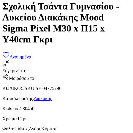
Σχολική Τσάντα Γυμνασίου -
Λυκείου Διακάκης Mood
Sigma Pixel Μ30 x Π15 x
Υ40cm Γκρι
Αγαπημένα
Σύγκρινέ το
Μοιράσου το
ΚΩΔΙΚΟΣ SKU
:
SF-04775796
Κατασκευαστής
:
Διακάκης
Κωδικός
:
580450
Χρώμα
:
Γκρι
Φύλο
:
Unisex,Αγόρι,Κορίτσι