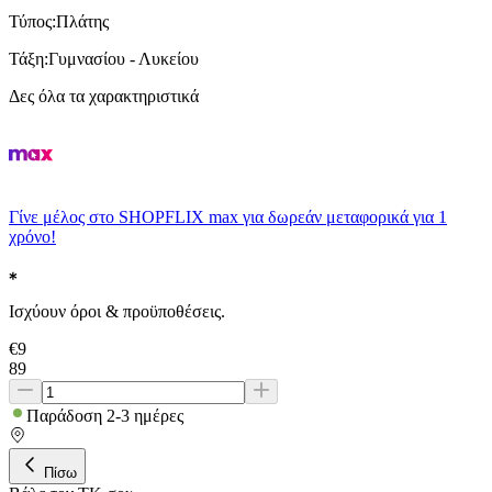
Τύπος
:
Πλάτης
Τάξη
:
Γυμνασίου - Λυκείου
Δες όλα τα χαρακτηριστικά
Γίνε μέλος στο SHOPFLIX max για δωρεάν μεταφορικά για 1
χρόνο!
Ισχύουν όροι & προϋποθέσεις.
€
9
89
Παράδοση 2-3 ημέρες
Πίσω