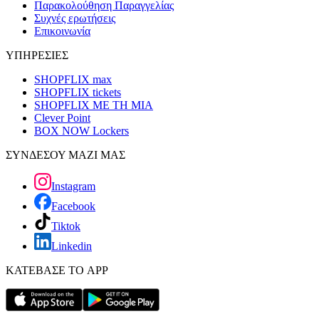
Παρακολούθηση Παραγγελίας
Συχνές ερωτήσεις
Επικοινωνία
ΥΠΗΡΕΣΙΕΣ
SHOPFLIX max
SHOPFLIX tickets
SHOPFLIX ΜΕ ΤΗ ΜΙΑ
Clever Point
BOX NOW Lockers
ΣΥΝΔΕΣΟΥ ΜΑΖΙ ΜΑΣ
Instagram
Facebook
Tiktok
Linkedin
ΚΑΤΕΒΑΣΕ ΤΟ APP