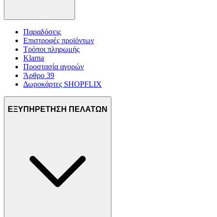
Παραδόσεις
Επιστροφές προϊόντων
Τρόποι πληρωμής
Klarna
Προστασία αγορών
Άρθρο 39
Δωροκάρτες SHOPFLIX
ΕΞΥΠΗΡΕΤΗΣΗ ΠΕΛΑΤΩΝ