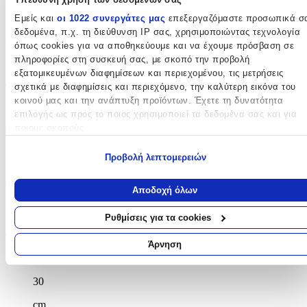
Ροζ
Εμείς και
οι 1022 συνεργάτες μας
επεξεργαζόμαστε προσωπικά σ
δεδομένα, π.χ. τη διεύθυνση IP σας, χρησιμοποιώντας τεχνολογία
Φύλο
:
όπως cookies για να αποθηκεύουμε και να έχουμε πρόσβαση σε
πληροφορίες στη συσκευή σας, με σκοπό την προβολή
Κορίτσι
εξατομικευμένων διαφημίσεων και περιεχομένου, τις μετρήσεις
σχετικά με διαφημίσεις και περιεχόμενο, την καλύτερη εικόνα του
Τύπος
:
κοινού μας και την ανάπτυξη προϊόντων. Έχετε τη δυνατότητα
Πλάτης
επιλογής ως προς το ποιος χρησιμοποιεί τα δεδομένα σας και για
ποιους σκοπούς.
Τάξη
:
Εάν μας επιτρέπετε, θα θέλαμε επίσης:
Προβολή λεπτομερειών
Δημοτικού
Να συλλέξουμε πληροφορίες σχετικά με τη γεωγραφική σας
Θέμα
:
τοποθεσία, οι οποίες μπορεί να είναι ακριβείς σε απόσταση
Αποδοχή όλων
μερικών μέτρων
Μονόκεροι
Να αναγνωρίσουμε τη συσκευή σας σαρώνοντας ενεργά για
Ρυθμίσεις για τα cookies
συγκεκριμένα χαρακτηριστικά (δακτυλικό αποτύπωμα)
Διαστάσεις
Μάθετε περισσότερα σχετικά με τον τρόπο επεξεργασίας των
Άρνηση
προσωπικών σας δεδομένων και καθορίστε τις προτιμήσεις σας στη
Μήκος
:
ενότητα “Λεπτομέρειες”
. Μπορείτε να αλλάξετε ή να ανακαλέσετ
30
τη συγκατάθεσή σας ανά πάσα στιγμή από τη Δήλωση Cookies.
cm