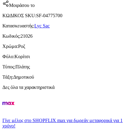
Μοιράσου το
ΚΩΔΙΚΟΣ SKU
:
SF-04775700
Κατασκευαστής
:
Lyc Sac
Κωδικός
:
21026
Χρώμα
:
Ροζ
Φύλο
:
Κορίτσι
Τύπος
:
Πλάτης
Τάξη
:
Δημοτικού
Δες όλα τα χαρακτηριστικά
Γίνε μέλος στο SHOPFLIX max για δωρεάν μεταφορικά για 1
χρόνο!