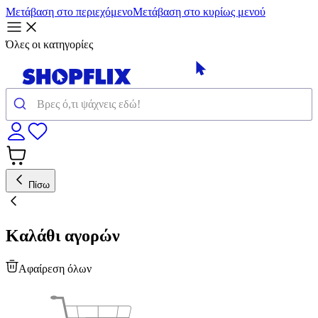
Μετάβαση στο περιεχόμενο
Μετάβαση στο κυρίως μενού
Όλες οι κατηγορίες
Πίσω
Καλάθι αγορών
Αφαίρεση όλων