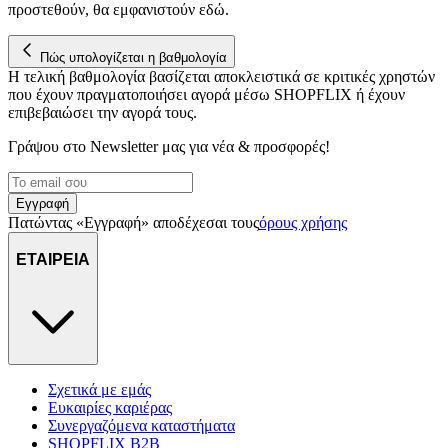
προστεθούν, θα εμφανιστούν εδώ.
για να αποθηκεύουμε και να έχουμε πρόσβαση σε πληροφορίες
στη συσκευή σας, με σκοπό την προβολή εξατομικευμένων
διαφημίσεων και περιεχομένου, τις μετρήσεις σχετικά με
Πώς υπολογίζεται η βαθμολογία
διαφημίσεις και περιεχόμενο, την καλύτερη εικόνα του κοινού
Η τελική βαθμολογία βασίζεται αποκλειστικά σε κριτικές χρηστών
μας και την ανάπτυξη προϊόντων. Επίσης, κοινοποιούμε
που έχουν πραγματοποιήσει αγορά μέσω SHOPFLIX ή έχουν
πληροφορίες σχετικά με την από μέρους σας χρήση της
επιβεβαιώσει την αγορά τους.
τοποθεσίας μας στους συνεργάτες μέσων κοινωνικής
Γράψου στο Νewsletter μας για νέα & προσφορές!
δικτύωσης, διαφημίσεων και ανάλυσης.
Εγγραφή
Πατώντας «Εγγραφή» αποδέχεσαι τους
όρους χρήσης
ΕΤΑΙΡΕΙΑ
Σχετικά με εμάς
Ευκαιρίες καριέρας
Συνεργαζόμενα καταστήματα
SHOPFLIX B2B