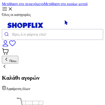
Μετάβαση στο περιεχόμενο
Μετάβαση στο κυρίως μενού
Όλες οι κατηγορίες
Πίσω
Καλάθι αγορών
Αφαίρεση όλων