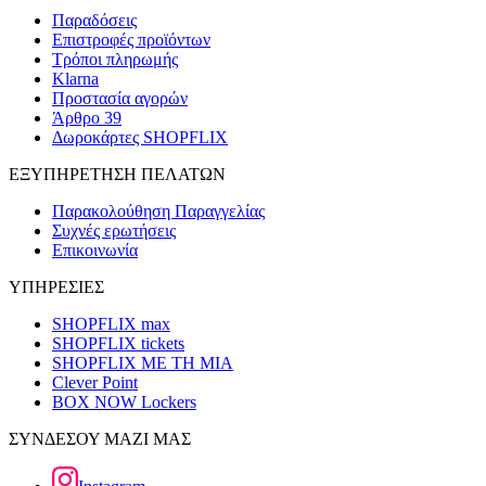
Παραδόσεις
Επιστροφές προϊόντων
Τρόποι πληρωμής
Klarna
Προστασία αγορών
Άρθρο 39
Δωροκάρτες SHOPFLIX
ΕΞΥΠΗΡΕΤΗΣΗ ΠΕΛΑΤΩΝ
Παρακολούθηση Παραγγελίας
Συχνές ερωτήσεις
Επικοινωνία
ΥΠΗΡΕΣΙΕΣ
SHOPFLIX max
SHOPFLIX tickets
SHOPFLIX ΜΕ ΤΗ ΜΙΑ
Clever Point
BOX NOW Lockers
ΣΥΝΔΕΣΟΥ ΜΑΖΙ ΜΑΣ