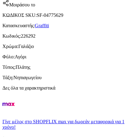
Μοιράσου το
ΚΩΔΙΚΟΣ SKU
:
SF-04775629
Κατασκευαστής
:
Graffiti
Κωδικός
:
226292
Χρώμα
:
Γαλάζιο
Φύλο
:
Αγόρι
Τύπος
:
Πλάτης
Τάξη
:
Νηπιαγωγείου
Δες όλα τα χαρακτηριστικά
Γίνε μέλος στο SHOPFLIX max για δωρεάν μεταφορικά για 1
χρόνο!