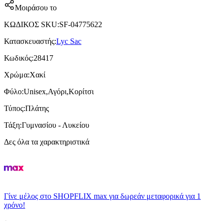
Μοιράσου το
ΚΩΔΙΚΟΣ SKU
:
SF-04775622
Κατασκευαστής
:
Lyc Sac
Κωδικός
:
28417
Χρώμα
:
Χακί
Φύλο
:
Unisex,Αγόρι,Κορίτσι
Τύπος
:
Πλάτης
Τάξη
:
Γυμνασίου - Λυκείου
Δες όλα τα χαρακτηριστικά
Γίνε μέλος στο SHOPFLIX max για δωρεάν μεταφορικά για 1
χρόνο!