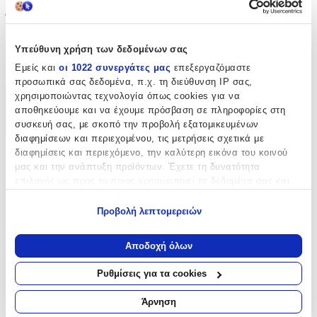
Ύψος
:
41
Υπεύθυνη χρήση των δεδομένων σας
cm
Εμείς και
οι 1022 συνεργάτες μας
επεξεργαζόμαστε
προσωπικά σας δεδομένα, π.χ. τη διεύθυνση IP σας,
χρησιμοποιώντας τεχνολογία όπως cookies για να
Χαρακτηριστικά
αποθηκεύουμε και να έχουμε πρόσβαση σε πληροφορίες στη
συσκευή σας, με σκοπό την προβολή εξατομικευμένων
+
διαφημίσεων και περιεχομένου, τις μετρήσεις σχετικά με
Χαρακτηριστικά
διαφημίσεις και περιεχόμενο, την καλύτερη εικόνα του κοινού
μας και την ανάπτυξη προϊόντων. Έχετε τη δυνατότητα
επιλογής ως προς το ποιος χρησιμοποιεί τα δεδομένα σας και
Κατασκευαστής
:
για ποιους σκοπούς.
Lyc Sac
Προβολή λεπτομερειών
Εάν μας επιτρέπετε, θα θέλαμε επίσης:
Βασικά Χαρακτηριστικά
Να συλλέξουμε πληροφορίες σχετικά με τη γεωγραφική
Αποδοχή όλων
σας τοποθεσία, οι οποίες μπορεί να είναι ακριβείς σε
Χρώμα
:
απόσταση μερικών μέτρων
Ρυθμίσεις για τα cookies
Να αναγνωρίσουμε τη συσκευή σας σαρώνοντας ενεργά
Χακί
για συγκεκριμένα χαρακτηριστικά (δακτυλικό αποτύπωμα)
Άρνηση
Φύλο
:
Μάθετε περισσότερα σχετικά με τον τρόπο επεξεργασίας των