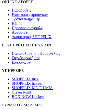
ONLINE ΑΓΟΡΕΣ
Παραδόσεις
Επιστροφές προϊόντων
Τρόποι πληρωμής
Klarna
Προστασία αγορών
Άρθρο 39
Δωροκάρτες SHOPFLIX
ΕΞΥΠΗΡΕΤΗΣΗ ΠΕΛΑΤΩΝ
Παρακολούθηση Παραγγελίας
Συχνές ερωτήσεις
Επικοινωνία
ΥΠΗΡΕΣΙΕΣ
SHOPFLIX max
SHOPFLIX tickets
SHOPFLIX ΜΕ ΤΗ ΜΙΑ
Clever Point
BOX NOW Lockers
ΣΥΝΔΕΣΟΥ ΜΑΖΙ ΜΑΣ