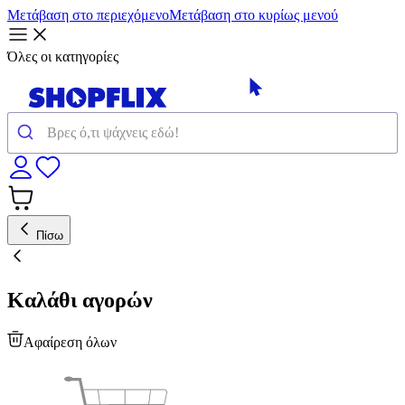
Μετάβαση στο περιεχόμενο
Μετάβαση στο κυρίως μενού
Όλες οι κατηγορίες
Πίσω
Καλάθι αγορών
Αφαίρεση όλων