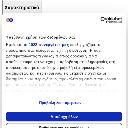
Χαρακτηριστικά
+
Χαρακτηριστικά
Υπεύθυνη χρήση των δεδομένων σας
Κατασκευαστής
:
Εμείς και
οι 1022 συνεργάτες μας
επεξεργαζόμαστε
προσωπικά σας δεδομένα, π.χ. τη διεύθυνση IP σας,
OEM
χρησιμοποιώντας τεχνολογία όπως cookies για να
Βασικά Χαρακτηριστικά
αποθηκεύουμε και να έχουμε πρόσβαση σε πληροφορίες στη
συσκευή σας, με σκοπό την προβολή εξατομικευμένων
Χρώμα
:
διαφημίσεων και περιεχομένου, τις μετρήσεις σχετικά με
διαφημίσεις και περιεχόμενο, την καλύτερη εικόνα του κοινού
Μπλε
μας και την ανάπτυξη προϊόντων. Έχετε τη δυνατότητα
επιλογής ως προς το ποιος χρησιμοποιεί τα δεδομένα σας και
Φύλο
:
για ποιους σκοπούς.
Unisex
Προβολή λεπτομερειών
Εάν μας επιτρέπετε, θα θέλαμε επίσης:
Αγόρι
Να συλλέξουμε πληροφορίες σχετικά με τη γεωγραφική
Αποδοχή όλων
σας τοποθεσία, οι οποίες μπορεί να είναι ακριβείς σε
Κορίτσι
απόσταση μερικών μέτρων
Ρυθμίσεις για τα cookies