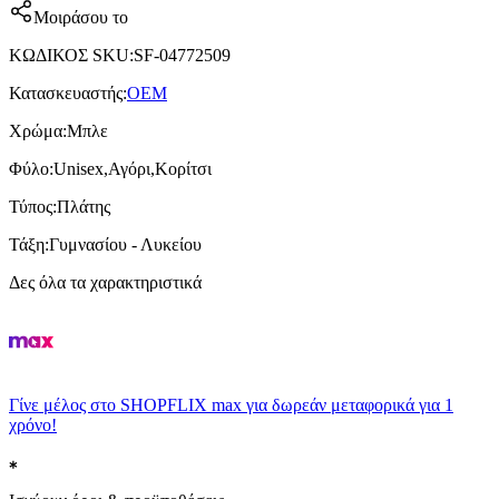
Μοιράσου το
ΚΩΔΙΚΟΣ SKU
:
SF-04772509
Κατασκευαστής
:
OEM
Χρώμα
:
Μπλε
Φύλο
:
Unisex,Αγόρι,Κορίτσι
Τύπος
:
Πλάτης
Τάξη
:
Γυμνασίου - Λυκείου
Δες όλα τα χαρακτηριστικά
Γίνε μέλος στο SHOPFLIX max για δωρεάν μεταφορικά για 1
χρόνο!