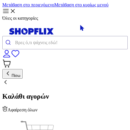
Μετάβαση στο περιεχόμενο
Μετάβαση στο κυρίως μενού
Όλες οι κατηγορίες
Πίσω
Καλάθι αγορών
Αφαίρεση όλων