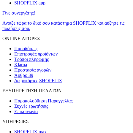
SHOPFLIX app
Γίνε συνεργάτης!
Άνοιξε τώρα το δικό σου κατάστημα SHOPFLIX και αύξησε τις
πωλήσεις σου.
ONLINE ΑΓΟΡΕΣ
Παραδόσεις
Επιστροφές προϊόντων
Τρόποι πληρωμής
Klarna
Προστασία αγορών
Άρθρο 39
Δωροκάρτες SHOPFLIX
ΕΞΥΠΗΡΕΤΗΣΗ ΠΕΛΑΤΩΝ
Παρακολούθηση Παραγγελίας
Συχνές ερωτήσεις
Επικοινωνία
ΥΠΗΡΕΣΙΕΣ
SHOPFLIX max