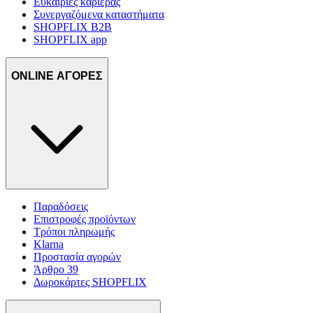
Ευκαιρίες καριέρας
Συνεργαζόμενα καταστήματα
SHOPFLIX B2B
SHOPFLIX app
ONLINE ΑΓΟΡΕΣ
Παραδόσεις
Επιστροφές προϊόντων
Τρόποι πληρωμής
Klarna
Προστασία αγορών
Άρθρο 39
Δωροκάρτες SHOPFLIX