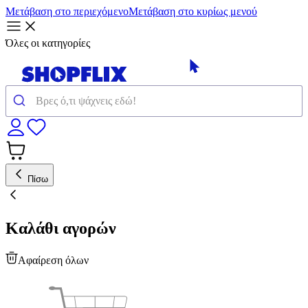
Μετάβαση στο περιεχόμενο
Μετάβαση στο κυρίως μενού
Όλες οι κατηγορίες
Πίσω
Καλάθι αγορών
Αφαίρεση όλων