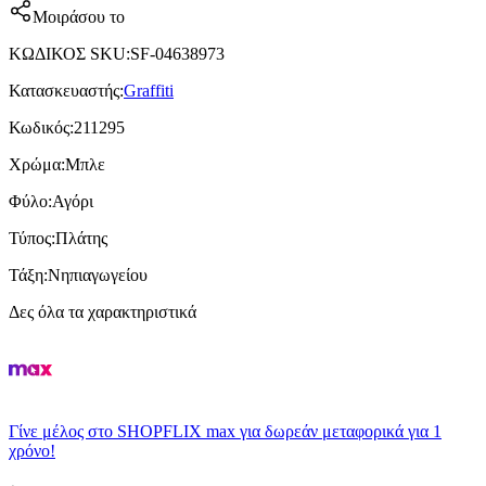
Μοιράσου το
ΚΩΔΙΚΟΣ SKU
:
SF-04638973
Κατασκευαστής
:
Graffiti
Κωδικός
:
211295
Χρώμα
:
Μπλε
Φύλο
:
Αγόρι
Τύπος
:
Πλάτης
Τάξη
:
Νηπιαγωγείου
Δες όλα τα χαρακτηριστικά
Γίνε μέλος στο SHOPFLIX max για δωρεάν μεταφορικά για 1
χρόνο!