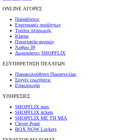
ONLINE ΑΓΟΡΕΣ
Παραδόσεις
Επιστροφές προϊόντων
Τρόποι πληρωμής
Klarna
Προστασία αγορών
Άρθρο 39
Δωροκάρτες SHOPFLIX
ΕΞΥΠΗΡΕΤΗΣΗ ΠΕΛΑΤΩΝ
Παρακολούθηση Παραγγελίας
Συχνές ερωτήσεις
Επικοινωνία
ΥΠΗΡΕΣΙΕΣ
SHOPFLIX max
SHOPFLIX tickets
SHOPFLIX ΜΕ ΤΗ ΜΙΑ
Clever Point
BOX NOW Lockers
ΣΥΝΔΕΣΟΥ ΜΑΖΙ ΜΑΣ