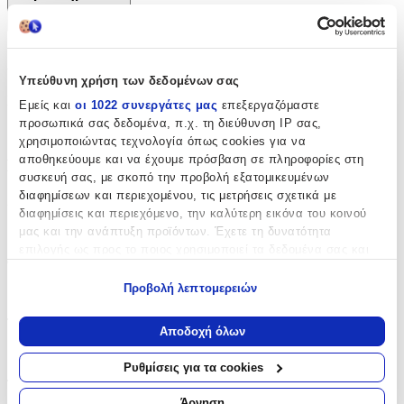
+
Χαρακτηριστικά
Υπεύθυνη χρήση των δεδομένων σας
Κατασκευαστής
:
Εμείς και
οι 1022 συνεργάτες μας
επεξεργαζόμαστε
προσωπικά σας δεδομένα, π.χ. τη διεύθυνση IP σας,
Graffiti
χρησιμοποιώντας τεχνολογία όπως cookies για να
αποθηκεύουμε και να έχουμε πρόσβαση σε πληροφορίες στη
Βασικά Χαρακτηριστικά
συσκευή σας, με σκοπό την προβολή εξατομικευμένων
διαφημίσεων και περιεχομένου, τις μετρήσεις σχετικά με
Χρώμα
:
διαφημίσεις και περιεχόμενο, την καλύτερη εικόνα του κοινού
Μπλε
μας και την ανάπτυξη προϊόντων. Έχετε τη δυνατότητα
επιλογής ως προς το ποιος χρησιμοποιεί τα δεδομένα σας και
Φύλο
:
για ποιους σκοπούς.
Προβολή λεπτομερειών
Αγόρι
Εάν μας επιτρέπετε, θα θέλαμε επίσης:
Τύπος
:
Να συλλέξουμε πληροφορίες σχετικά με τη γεωγραφική
Αποδοχή όλων
σας τοποθεσία, οι οποίες μπορεί να είναι ακριβείς σε
Πλάτης
απόσταση μερικών μέτρων
Ρυθμίσεις για τα cookies
Να αναγνωρίσουμε τη συσκευή σας σαρώνοντας ενεργά
Τάξη
:
για συγκεκριμένα χαρακτηριστικά (δακτυλικό αποτύπωμα)
Άρνηση