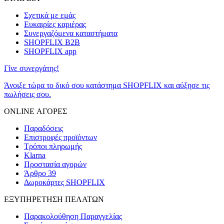
Σχετικά με εμάς
Ευκαιρίες καριέρας
Συνεργαζόμενα καταστήματα
SHOPFLIX B2B
SHOPFLIX app
Γίνε συνεργάτης!
Άνοιξε τώρα το δικό σου κατάστημα SHOPFLIX και αύξησε τις
πωλήσεις σου.
ONLINE ΑΓΟΡΕΣ
Παραδόσεις
Επιστροφές προϊόντων
Τρόποι πληρωμής
Klarna
Προστασία αγορών
Άρθρο 39
Δωροκάρτες SHOPFLIX
ΕΞΥΠΗΡΕΤΗΣΗ ΠΕΛΑΤΩΝ
Παρακολούθηση Παραγγελίας