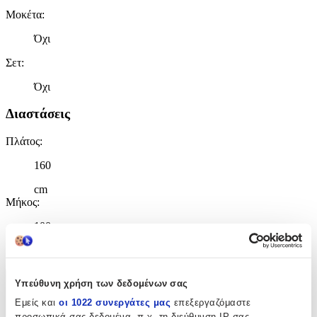
Μοκέτα
:
Όχι
Σετ
:
Όχι
Διαστάσεις
Πλάτος
:
160
cm
Μήκος
:
100
cm
Υπεύθυνη χρήση των δεδομένων σας
Χαρακτηριστικά
Εμείς και
οι 1022 συνεργάτες μας
επεξεργαζόμαστε
+
προσωπικά σας δεδομένα, π.χ. τη διεύθυνση IP σας,