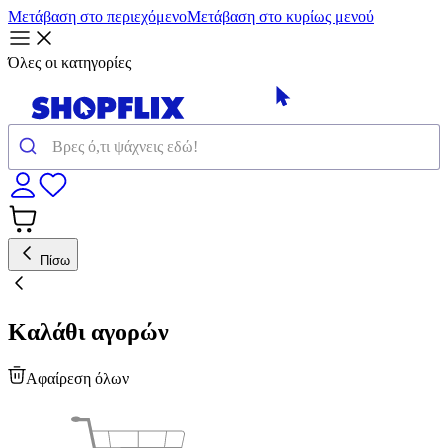
Μετάβαση στο περιεχόμενο
Μετάβαση στο κυρίως μενού
Όλες οι κατηγορίες
Πίσω
Καλάθι αγορών
Αφαίρεση όλων