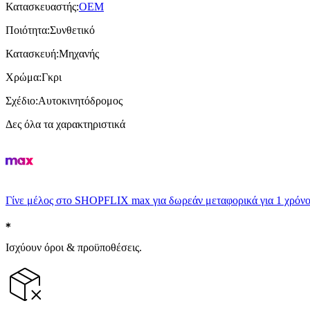
Κατασκευαστής
:
OEM
Ποιότητα
:
Συνθετικό
Κατασκευή
:
Μηχανής
Χρώμα
:
Γκρι
Σχέδιο
:
Αυτοκινητόδρομος
Δες όλα τα χαρακτηριστικά
Γίνε μέλος στο SHOPFLIX max για δωρεάν μεταφορικά για 1 χρόνο
Ισχύουν όροι & προϋποθέσεις.