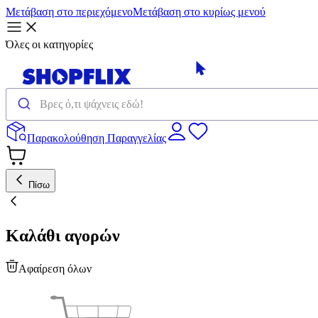
Μετάβαση στο περιεχόμενο
Μετάβαση στο κυρίως μενού
Όλες οι κατηγορίες
Παρακολούθηση Παραγγελίας
Πίσω
Καλάθι αγορών
Αφαίρεση όλων