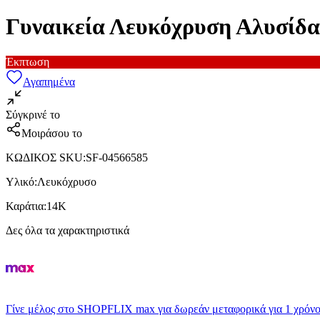
Γυναικεία Λευκόχρυση Αλυσίδ
Έκπτωση
Αγαπημένα
Σύγκρινέ το
Μοιράσου το
ΚΩΔΙΚΟΣ SKU
:
SF-04566585
Υλικό
:
Λευκόχρυσο
Καράτια
:
14Κ
Δες όλα τα χαρακτηριστικά
Γίνε μέλος στο SHOPFLIX max για δωρεάν μεταφορικά για 1 χρόνο