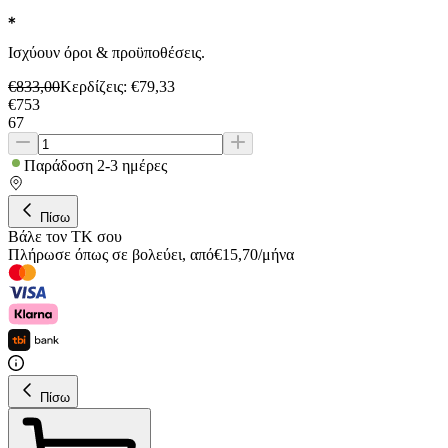
Ισχύουν όροι & προϋποθέσεις.
€
833,00
Κερδίζεις
: €
79,33
€
753
67
Παράδοση 2-3 ημέρες
Πίσω
Βάλε τον ΤΚ σου
Πλήρωσε όπως σε βολεύει
,
από
€
15,70
/
μήνα
Πίσω