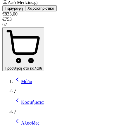
Από
Mertzios.gr
Περιγραφή
Χαρακτηριστικά
€
833,00
€
753
67
Προσθήκη στο καλάθι
Μόδα
/
Κοσμήματα
/
Αλυσίδες