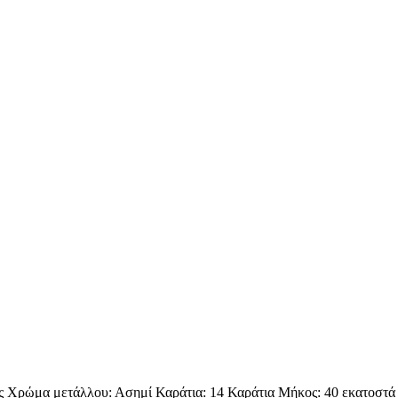
ρώμα μετάλλου: Ασημί Καράτια: 14 Καράτια Μήκος: 40 εκατοστά Πά