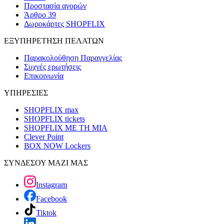
Προστασία αγορών
Άρθρο 39
Δωροκάρτες SHOPFLIX
ΕΞΥΠΗΡΕΤΗΣΗ ΠΕΛΑΤΩΝ
Παρακολούθηση Παραγγελίας
Συχνές ερωτήσεις
Επικοινωνία
ΥΠΗΡΕΣΙΕΣ
SHOPFLIX max
SHOPFLIX tickets
SHOPFLIX ΜΕ ΤΗ ΜΙΑ
Clever Point
BOX NOW Lockers
ΣΥΝΔΕΣΟΥ ΜΑΖΙ ΜΑΣ
Instagram
Facebook
Tiktok