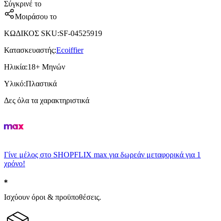
Σύγκρινέ το
Μοιράσου το
ΚΩΔΙΚΟΣ SKU
:
SF-04525919
Κατασκευαστής
:
Ecoiffier
Ηλικία
:
18+ Μηνών
Υλικό
:
Πλαστικά
Δες όλα τα χαρακτηριστικά
Γίνε μέλος στο SHOPFLIX max για δωρεάν μεταφορικά για 1
χρόνο!
Ισχύουν όροι & προϋποθέσεις.