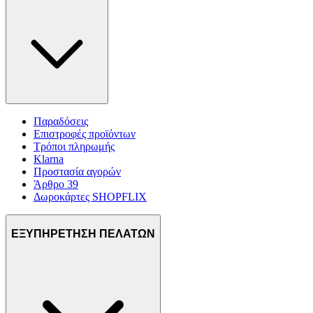
Παραδόσεις
Επιστροφές προϊόντων
Τρόποι πληρωμής
Klarna
Προστασία αγορών
Άρθρο 39
Δωροκάρτες SHOPFLIX
ΕΞΥΠΗΡΕΤΗΣΗ ΠΕΛΑΤΩΝ