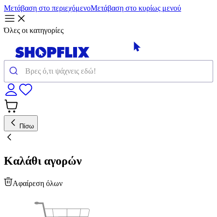
Μετάβαση στο περιεχόμενο
Μετάβαση στο κυρίως μενού
Όλες οι κατηγορίες
Πίσω
Καλάθι αγορών
Αφαίρεση όλων