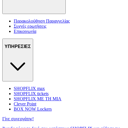
Παρακολούθηση Παραγγελίας
Συχνές ερωτήσεις
Επικοινωνία
ΥΠΗΡΕΣΙΕΣ
SHOPFLIX max
SHOPFLIX tickets
SHOPFLIX ΜΕ ΤΗ ΜΙΑ
Clever Point
BOX NOW Lockers
Γίνε συνεργάτης!