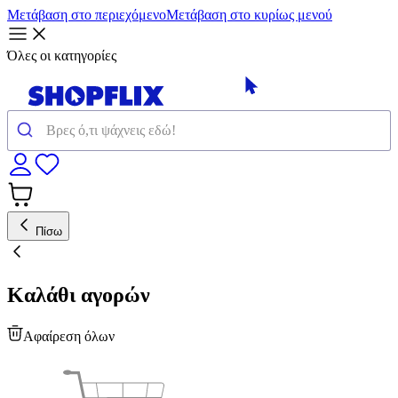
Μετάβαση στο περιεχόμενο
Μετάβαση στο κυρίως μενού
Όλες οι κατηγορίες
Πίσω
Καλάθι αγορών
Αφαίρεση όλων