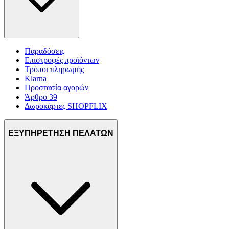
Παραδόσεις
Επιστροφές προϊόντων
Τρόποι πληρωμής
Klarna
Προστασία αγορών
Άρθρο 39
Δωροκάρτες SHOPFLIX
ΕΞΥΠΗΡΕΤΗΣΗ ΠΕΛΑΤΩΝ