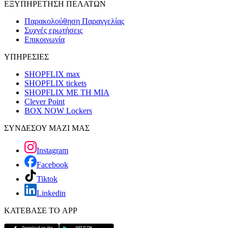
ΕΞΥΠΗΡΕΤΗΣΗ ΠΕΛΑΤΩΝ
Παρακολούθηση Παραγγελίας
Συχνές ερωτήσεις
Επικοινωνία
ΥΠΗΡΕΣΙΕΣ
SHOPFLIX max
SHOPFLIX tickets
SHOPFLIX ΜΕ ΤΗ ΜΙΑ
Clever Point
BOX NOW Lockers
ΣΥΝΔΕΣΟΥ ΜΑΖΙ ΜΑΣ
Instagram
Facebook
Tiktok
Linkedin
ΚΑΤΕΒΑΣΕ ΤΟ APP