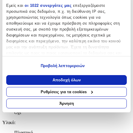
Εμείς και
οι 1022 συνεργάτες μας
επεξεργαζόμαστε
Χαρακτηριστικά
προσωπικά σας δεδομένα, π.χ. τη διεύθυνση IP σας,
χρησιμοποιώντας τεχνολογία όπως cookies για να
Κατασκευαστής
:
αποθηκεύουμε και να έχουμε πρόσβαση σε πληροφορίες στη
συσκευή σας, με σκοπό την προβολή εξατομικευμένων
Falk
διαφημίσεων και περιεχομένου, τις μετρήσεις σχετικά με
διαφημίσεις και περιεχόμενο, την καλύτερη εικόνα του κοινού
Ηλικία
:
μας και την ανάπτυξη προϊόντων. Έχετε τη δυνατότητα
18+ Μηνών
επιλογής ως προς το ποιος χρησιμοποιεί τα δεδομένα σας και
για ποιους σκοπούς.
Χρώμα
:
Προβολή λεπτομερειών
Εάν μας επιτρέπετε, θα θέλαμε επίσης:
Μπλε
Να συλλέξουμε πληροφορίες σχετικά με τη γεωγραφική
Αποδοχή όλων
Αυτοκινητάκια
:
σας τοποθεσία, οι οποίες μπορεί να είναι ακριβείς σε
απόσταση μερικών μέτρων
Ρυθμίσεις για τα cookies
Όχι
Να αναγνωρίσουμε τη συσκευή σας σαρώνοντας ενεργά
για συγκεκριμένα χαρακτηριστικά (δακτυλικό αποτύπωμα)
Ζωάκια
:
Άρνηση
Μάθετε περισσότερα σχετικά με τον τρόπο επεξεργασίας των
Όχι
προσωπικών σας δεδομένων και καθορίστε τις προτιμήσεις σας
στην
ενότητα “Λεπτομέρειες”
. Μπορείτε να αλλάξετε ή να
Υλικό
:
ανακαλέσετε τη συγκατάθεσή σας ανά πάσα στιγμή από τη
Δήλωση Cookies.
Πλαστικό