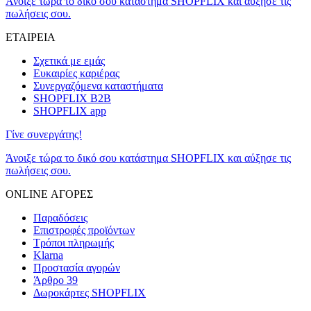
Άνοιξε τώρα το δικό σου κατάστημα SHOPFLIX και αύξησε τις
πωλήσεις σου.
ΕΤΑΙΡΕΙΑ
Σχετικά με εμάς
Ευκαιρίες καριέρας
Συνεργαζόμενα καταστήματα
SHOPFLIX B2B
SHOPFLIX app
Γίνε συνεργάτης!
Άνοιξε τώρα το δικό σου κατάστημα SHOPFLIX και αύξησε τις
πωλήσεις σου.
ONLINE ΑΓΟΡΕΣ
Παραδόσεις
Επιστροφές προϊόντων
Τρόποι πληρωμής
Klarna
Προστασία αγορών
Άρθρο 39
Δωροκάρτες SHOPFLIX