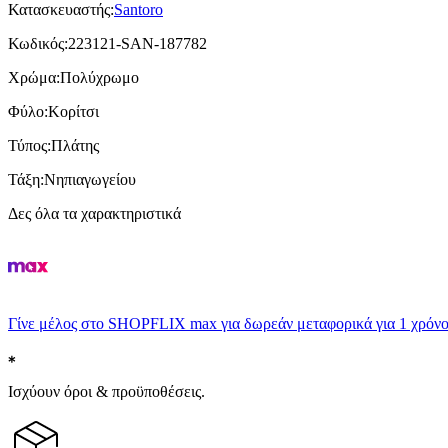
Κατασκευαστής
:
Santoro
Κωδικός
:
223121-SAN-187782
Χρώμα
:
Πολύχρωμο
Φύλο
:
Κορίτσι
Τύπος
:
Πλάτης
Τάξη
:
Νηπιαγωγείου
Δες όλα τα χαρακτηριστικά
Γίνε μέλος στο SHOPFLIX max για δωρεάν μεταφορικά για 1 χρόνο
Ισχύουν όροι & προϋποθέσεις.