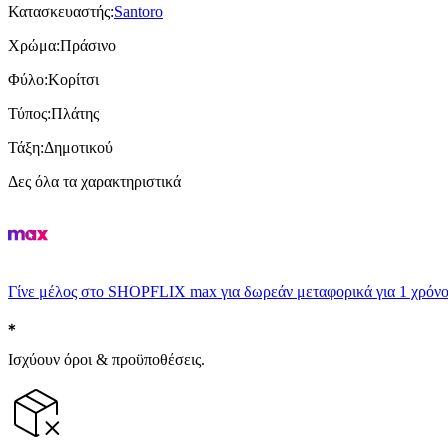
Κατασκευαστής
:
Santoro
Χρώμα
:
Πράσινο
Φύλο
:
Κορίτσι
Τύπος
:
Πλάτης
Τάξη
:
Δημοτικού
Δες όλα τα χαρακτηριστικά
Γίνε μέλος στο SHOPFLIX max για δωρεάν μεταφορικά για 1 χρόνο
Ισχύουν όροι & προϋποθέσεις.