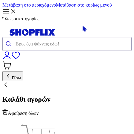
Μετάβαση στο περιεχόμενο
Μετάβαση στο κυρίως μενού
Όλες οι κατηγορίες
Πίσω
Καλάθι αγορών
Αφαίρεση όλων