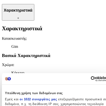
Χαρακτηριστικά
+
Χαρακτηριστικά
Κατασκευαστής
:
Gim
Βασικά Χαρακτηριστικά
Χρώμα
:
Κόκκινο
Φύλο
:
Αγόρι
Υπεύθυνη χρήση των δεδομένων σας
Τύπος
:
Εμείς και
οι 1022 συνεργάτες μας
επεξεργαζόμαστε προσωπικά σ
δεδομένα, π.χ. τη διεύθυνση IP σας, χρησιμοποιώντας τεχνολογία
Τρόλεϊ