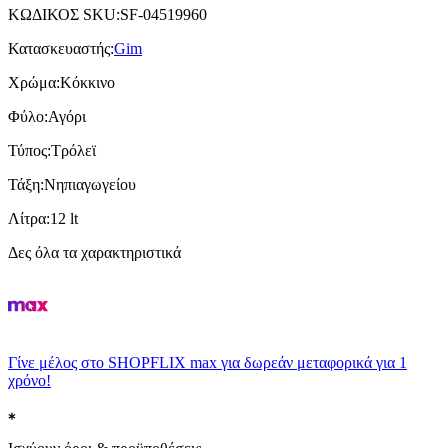
ΚΩΔΙΚΟΣ SKU
:
SF-04519960
Κατασκευαστής
:
Gim
Χρώμα
:
Κόκκινο
Φύλο
:
Αγόρι
Τύπος
:
Τρόλεϊ
Τάξη
:
Νηπιαγωγείου
Λίτρα
:
12 lt
Δες όλα τα χαρακτηριστικά
Γίνε μέλος στο SHOPFLIX max για δωρεάν μεταφορικά για 1
χρόνο!