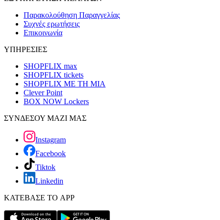
Παρακολούθηση Παραγγελίας
Συχνές ερωτήσεις
Επικοινωνία
ΥΠΗΡΕΣΙΕΣ
SHOPFLIX max
SHOPFLIX tickets
SHOPFLIX ΜΕ ΤΗ ΜΙΑ
Clever Point
BOX NOW Lockers
ΣΥΝΔΕΣΟΥ ΜΑΖΙ ΜΑΣ
Instagram
Facebook
Tiktok
Linkedin
ΚΑΤΕΒΑΣΕ ΤΟ APP