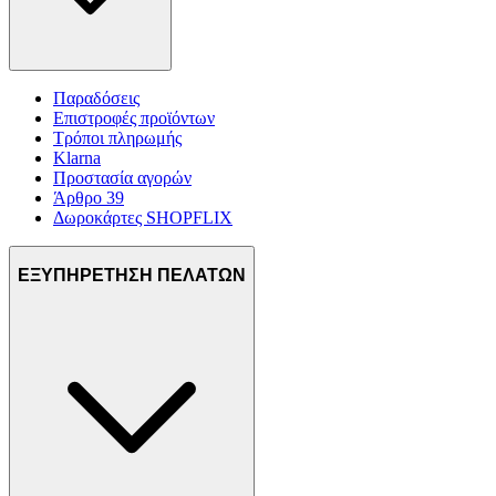
Παραδόσεις
Επιστροφές προϊόντων
Τρόποι πληρωμής
Klarna
Προστασία αγορών
Άρθρο 39
Δωροκάρτες SHOPFLIX
ΕΞΥΠΗΡΕΤΗΣΗ ΠΕΛΑΤΩΝ