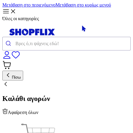
Μετάβαση στο περιεχόμενο
Μετάβαση στο κυρίως μενού
Όλες οι κατηγορίες
Πίσω
Καλάθι αγορών
Αφαίρεση όλων