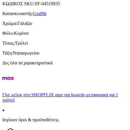
ΚΩΔΙΚΟΣ SKU
:
SF-04519935
Κατασκευαστής
:
Graffiti
Χρώμα
:
Γαλάζιο
Φύλο
:
Κορίτσι
Τύπος
:
Τρόλεϊ
Τάξη
:
Νηπιαγωγείου
Δες όλα τα χαρακτηριστικά
Γίνε μέλος στο SHOPFLIX max για δωρεάν μεταφορικά για 1
χρόνο!
Ισχύουν όροι & προϋποθέσεις.