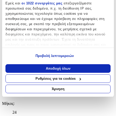
Graffiti
Εμείς και
οι 1022 συνεργάτες μας
επεξεργαζόμαστε
προσωπικά σας δεδομένα, π.χ. τη διεύθυνση IP σας,
Βασικά Χαρακτηριστικά
χρησιμοποιώντας τεχνολογία όπως cookies για να
αποθηκεύουμε και να έχουμε πρόσβαση σε πληροφορίες στη
Χρώμα
:
συσκευή σας, με σκοπό την προβολή εξατομικευμένων
διαφημίσεων και περιεχομένου, τις μετρήσεις σχετικά με
Γαλάζιο
διαφημίσεις και περιεχόμενο, την καλύτερη εικόνα του κοινού
Φύλο
:
μας και την ανάπτυξη προϊόντων. Έχετε τη δυνατότητα
επιλογής ως προς το ποιος χρησιμοποιεί τα δεδομένα σας και
Κορίτσι
για ποιους σκοπούς.
Προβολή λεπτομερειών
Τύπος
:
Εάν μας επιτρέπετε, θα θέλαμε επίσης:
Τρόλεϊ
Να συλλέξουμε πληροφορίες σχετικά με τη γεωγραφική
Αποδοχή όλων
σας τοποθεσία, οι οποίες μπορεί να είναι ακριβείς σε
Τάξη
:
απόσταση μερικών μέτρων
Ρυθμίσεις για τα cookies
Να αναγνωρίσουμε τη συσκευή σας σαρώνοντας ενεργά
Νηπιαγωγείου
για συγκεκριμένα χαρακτηριστικά (δακτυλικό αποτύπωμα)
Άρνηση
Διαστάσεις
Μάθετε περισσότερα σχετικά με τον τρόπο επεξεργασίας των
προσωπικών σας δεδομένων και καθορίστε τις προτιμήσεις σας
Μήκος
:
στην
ενότητα “Λεπτομέρειες”
. Μπορείτε να αλλάξετε ή να
ανακαλέσετε τη συγκατάθεσή σας ανά πάσα στιγμή από τη
24
Δήλωση Cookies.