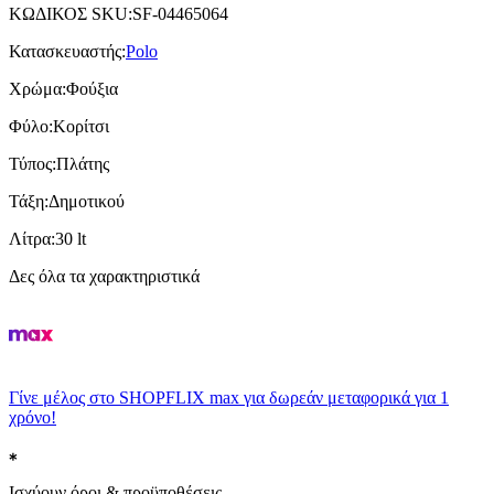
ΚΩΔΙΚΟΣ SKU
:
SF-04465064
Κατασκευαστής
:
Polo
Χρώμα
:
Φούξια
Φύλο
:
Κορίτσι
Τύπος
:
Πλάτης
Τάξη
:
Δημοτικού
Λίτρα
:
30 lt
Δες όλα τα χαρακτηριστικά
Γίνε μέλος στο SHOPFLIX max για δωρεάν μεταφορικά για 1
χρόνο!
Ισχύουν όροι & προϋποθέσεις.