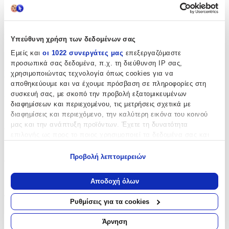
Χαρακτηριστικά
Κατασκευαστής
:
Υπεύθυνη χρήση των δεδομένων σας
Εμείς και
οι 1022 συνεργάτες μας
επεξεργαζόμαστε
Polo
προσωπικά σας δεδομένα, π.χ. τη διεύθυνση IP σας,
Βασικά Χαρακτηριστικά
χρησιμοποιώντας τεχνολογία όπως cookies για να
αποθηκεύουμε και να έχουμε πρόσβαση σε πληροφορίες στη
Χρώμα
:
συσκευή σας, με σκοπό την προβολή εξατομικευμένων
διαφημίσεων και περιεχομένου, τις μετρήσεις σχετικά με
Φούξια
διαφημίσεις και περιεχόμενο, την καλύτερη εικόνα του κοινού
μας και την ανάπτυξη προϊόντων. Έχετε τη δυνατότητα
Φύλο
:
επιλογής ως προς το ποιος χρησιμοποιεί τα δεδομένα σας και
για ποιους σκοπούς.
Κορίτσι
Προβολή λεπτομερειών
Τύπος
:
Εάν μας επιτρέπετε, θα θέλαμε επίσης:
Να συλλέξουμε πληροφορίες σχετικά με τη γεωγραφική
Πλάτης
Αποδοχή όλων
σας τοποθεσία, οι οποίες μπορεί να είναι ακριβείς σε
απόσταση μερικών μέτρων
Τάξη
:
Ρυθμίσεις για τα cookies
Να αναγνωρίσουμε τη συσκευή σας σαρώνοντας ενεργά
Δημοτικού
για συγκεκριμένα χαρακτηριστικά (δακτυλικό αποτύπωμα)
Άρνηση