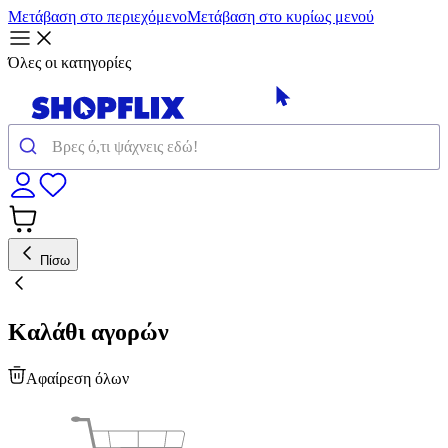
Μετάβαση στο περιεχόμενο
Μετάβαση στο κυρίως μενού
Όλες οι κατηγορίες
Πίσω
Καλάθι αγορών
Αφαίρεση όλων