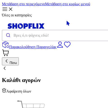
Μετάβαση στο περιεχόμενο
Μετάβαση στο κυρίως μενού
Όλες οι κατηγορίες
Παρακολούθηση Παραγγελίας
Πίσω
Καλάθι αγορών
Αφαίρεση όλων