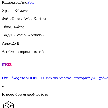
Κατασκευαστής
:
Polo
Χρώμα
:
Κόκκινο
Φύλο
:
Unisex,Αγόρι,Κορίτσι
Τύπος
:
Πλάτης
Τάξη
:
Γυμνασίου - Λυκείου
Λίτρα
:
25 lt
Δες όλα τα χαρακτηριστικά
Γίνε μέλος στο SHOPFLIX max για δωρεάν μεταφορικά για 1 χρόνο
Ισχύουν όροι & προϋποθέσεις.