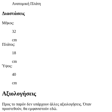
στη συσκευή σας, με σκοπό την προβολή εξατομικευμένων
Ανατομική Πλάτη
διαφημίσεων και περιεχομένου, τις μετρήσεις σχετικά με
διαφημίσεις και περιεχόμενο, την καλύτερη εικόνα του κοινού
Διαστάσεις
μας και την ανάπτυξη προϊόντων. Επίσης, κοινοποιούμε
πληροφορίες σχετικά με την από μέρους σας χρήση της
Μήκος
:
τοποθεσίας μας στους συνεργάτες μέσων κοινωνικής
32
δικτύωσης, διαφημίσεων και ανάλυσης.
cm
Πλάτος
:
18
cm
Ύψος
:
40
cm
Αξιολογήσεις
Προς το παρόν δεν υπάρχουν άλλες αξιολογήσεις. Όταν
προστεθούν, θα εμφανιστούν εδώ.