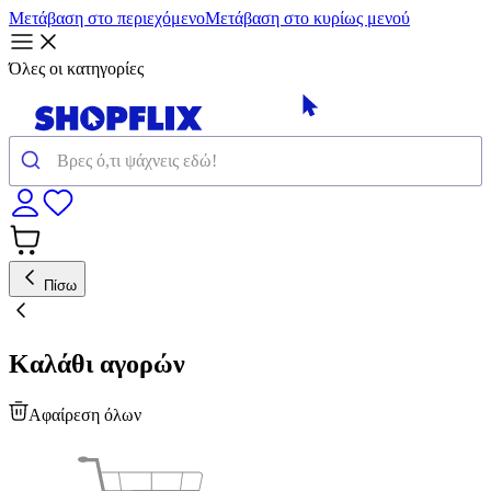
Μετάβαση στο περιεχόμενο
Μετάβαση στο κυρίως μενού
Όλες οι κατηγορίες
Πίσω
Καλάθι αγορών
Αφαίρεση όλων