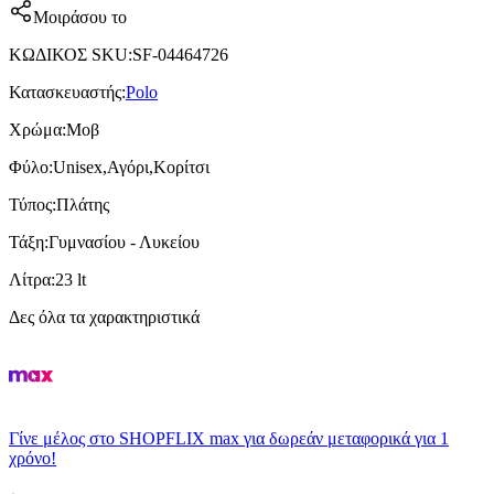
Μοιράσου το
ΚΩΔΙΚΟΣ SKU
:
SF-04464726
Κατασκευαστής
:
Polo
Χρώμα
:
Μοβ
Φύλο
:
Unisex,Αγόρι,Κορίτσι
Τύπος
:
Πλάτης
Τάξη
:
Γυμνασίου - Λυκείου
Λίτρα
:
23 lt
Δες όλα τα χαρακτηριστικά
Γίνε μέλος στο SHOPFLIX max για δωρεάν μεταφορικά για 1
χρόνο!