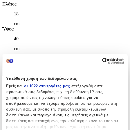
Πλάτος
:
18
cm
Ύψος
:
40
cm
Χαρακτηριστικά
+
Υπεύθυνη χρήση των δεδομένων σας
Χαρακτηριστικά
Εμείς και
οι 1022 συνεργάτες μας
επεξεργαζόμαστε
προσωπικά σας δεδομένα, π.χ. τη διεύθυνση IP σας,
χρησιμοποιώντας τεχνολογία όπως cookies για να
Κατασκευαστής
:
αποθηκεύουμε και να έχουμε πρόσβαση σε πληροφορίες στη
Polo
συσκευή σας, με σκοπό την προβολή εξατομικευμένων
διαφημίσεων και περιεχομένου, τις μετρήσεις σχετικά με
Βασικά Χαρακτηριστικά
διαφημίσεις και περιεχόμενο, την καλύτερη εικόνα του κοινού
μας και την ανάπτυξη προϊόντων. Έχετε τη δυνατότητα