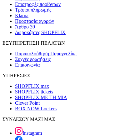
Επιστροφές προϊόντων
Τρόποι πληρωμής
Klarna
Προστασία αγορών
Άρθρο 39
Δωροκάρτες SHOPFLIX
ΕΞΥΠΗΡΕΤΗΣΗ ΠΕΛΑΤΩΝ
Παρακολούθηση Παραγγελίας
Συχνές ερωτήσεις
Επικοινωνία
ΥΠΗΡΕΣΙΕΣ
SHOPFLIX max
SHOPFLIX tickets
SHOPFLIX ΜΕ ΤΗ ΜΙΑ
Clever Point
BOX NOW Lockers
ΣΥΝΔΕΣΟΥ ΜΑΖΙ ΜΑΣ
Instagram