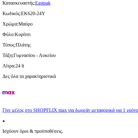
Κατασκευαστής
:
Eastpak
Κωδικός
:
EK620-24Y
Χρώμα
:
Μαύρο
Φύλο
:
Κορίτσι
Τύπος
:
Πλάτης
Τάξη
:
Γυμνασίου - Λυκείου
Λίτρα
:
24 lt
Δες όλα τα χαρακτηριστικά
Γίνε μέλος στο SHOPFLIX max για δωρεάν μεταφορικά για 1 χρόνο
Ισχύουν όροι & προϋποθέσεις.