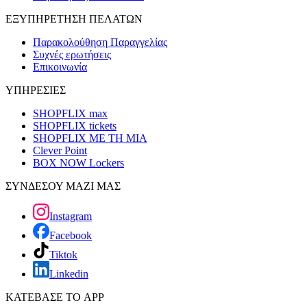
ΕΞΥΠΗΡΕΤΗΣΗ ΠΕΛΑΤΩΝ
Παρακολούθηση Παραγγελίας
Συχνές ερωτήσεις
Επικοινωνία
ΥΠΗΡΕΣΙΕΣ
SHOPFLIX max
SHOPFLIX tickets
SHOPFLIX ΜΕ ΤΗ ΜΙΑ
Clever Point
BOX NOW Lockers
ΣΥΝΔΕΣΟΥ ΜΑΖΙ ΜΑΣ
Instagram
Facebook
Tiktok
Linkedin
ΚΑΤΕΒΑΣΕ ΤΟ APP