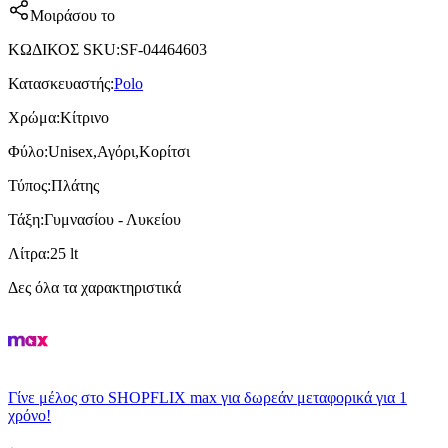
Μοιράσου το
ΚΩΔΙΚΟΣ SKU
:
SF-04464603
Κατασκευαστής
:
Polo
Χρώμα
:
Κίτρινο
Φύλο
:
Unisex,Αγόρι,Κορίτσι
Τύπος
:
Πλάτης
Τάξη
:
Γυμνασίου - Λυκείου
Λίτρα
:
25 lt
Δες όλα τα χαρακτηριστικά
Γίνε μέλος στο SHOPFLIX max για δωρεάν μεταφορικά για 1
χρόνο!