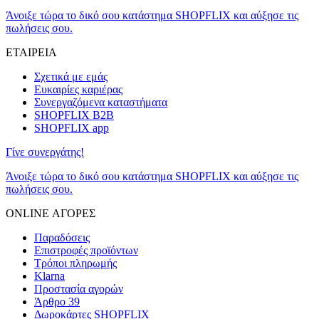
Άνοιξε τώρα το δικό σου κατάστημα SHOPFLIX και αύξησε τις
πωλήσεις σου.
ΕΤΑΙΡΕΙΑ
Σχετικά με εμάς
Ευκαιρίες καριέρας
Συνεργαζόμενα καταστήματα
SHOPFLIX B2B
SHOPFLIX app
Γίνε συνεργάτης!
Άνοιξε τώρα το δικό σου κατάστημα SHOPFLIX και αύξησε τις
πωλήσεις σου.
ONLINE ΑΓΟΡΕΣ
Παραδόσεις
Επιστροφές προϊόντων
Τρόποι πληρωμής
Klarna
Προστασία αγορών
Άρθρο 39
Δωροκάρτες SHOPFLIX