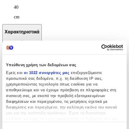
40
cm
Χαρακτηριστικά
+
Χαρακτηριστικά
Υπεύθυνη χρήση των δεδομένων σας
Κατασκευαστής
:
Εμείς και
οι 1022 συνεργάτες μας
επεξεργαζόμαστε
Polo
προσωπικά σας δεδομένα, π.χ. τη διεύθυνση IP σας,
χρησιμοποιώντας τεχνολογία όπως cookies για να
Βασικά Χαρακτηριστικά
αποθηκεύουμε και να έχουμε πρόσβαση σε πληροφορίες στη
συσκευή σας, με σκοπό την προβολή εξατομικευμένων
Χρώμα
:
διαφημίσεων και περιεχομένου, τις μετρήσεις σχετικά με
διαφημίσεις και περιεχόμενο, την καλύτερη εικόνα του κοινού
Κίτρινο
μας και την ανάπτυξη προϊόντων. Έχετε τη δυνατότητα
Φύλο
:
επιλογής ως προς το ποιος χρησιμοποιεί τα δεδομένα σας και
για ποιους σκοπούς.
Unisex