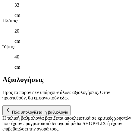
διαφημίσεις και περιεχόμενο, την καλύτερη εικόνα του κοινού
33
μας και την ανάπτυξη προϊόντων. Επίσης, κοινοποιούμε
πληροφορίες σχετικά με την από μέρους σας χρήση της
cm
τοποθεσίας μας στους συνεργάτες μέσων κοινωνικής
Πλάτος
:
δικτύωσης, διαφημίσεων και ανάλυσης.
20
cm
Ύψος
:
40
cm
Αξιολογήσεις
Προς το παρόν δεν υπάρχουν άλλες αξιολογήσεις. Όταν
προστεθούν, θα εμφανιστούν εδώ.
Πώς υπολογίζεται η βαθμολογία
Η τελική βαθμολογία βασίζεται αποκλειστικά σε κριτικές χρηστών
που έχουν πραγματοποιήσει αγορά μέσω SHOPFLIX ή έχουν
επιβεβαιώσει την αγορά τους.