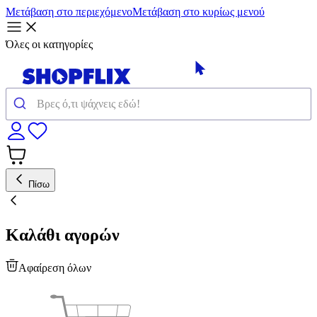
Μετάβαση στο περιεχόμενο
Μετάβαση στο κυρίως μενού
Όλες οι κατηγορίες
Πίσω
Καλάθι αγορών
Αφαίρεση όλων