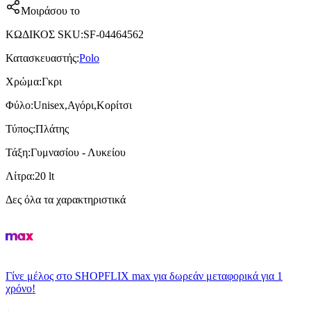
Μοιράσου το
ΚΩΔΙΚΟΣ SKU
:
SF-04464562
Κατασκευαστής
:
Polo
Χρώμα
:
Γκρι
Φύλο
:
Unisex,Αγόρι,Κορίτσι
Τύπος
:
Πλάτης
Τάξη
:
Γυμνασίου - Λυκείου
Λίτρα
:
20 lt
Δες όλα τα χαρακτηριστικά
Γίνε μέλος στο SHOPFLIX max για δωρεάν μεταφορικά για 1
χρόνο!