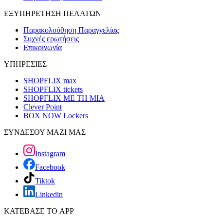
ΕΞΥΠΗΡΕΤΗΣΗ ΠΕΛΑΤΩΝ
Παρακολούθηση Παραγγελίας
Συχνές ερωτήσεις
Επικοινωνία
ΥΠΗΡΕΣΙΕΣ
SHOPFLIX max
SHOPFLIX tickets
SHOPFLIX ΜΕ ΤΗ ΜΙΑ
Clever Point
BOX NOW Lockers
ΣΥΝΔΕΣΟΥ ΜΑΖΙ ΜΑΣ
Instagram
Facebook
Tiktok
Linkedin
ΚΑΤΕΒΑΣΕ ΤΟ APP