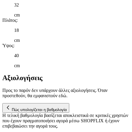
μας και την ανάπτυξη προϊόντων. Επίσης, κοινοποιούμε
32
πληροφορίες σχετικά με την από μέρους σας χρήση της
cm
τοποθεσίας μας στους συνεργάτες μέσων κοινωνικής
Πλάτος
:
δικτύωσης, διαφημίσεων και ανάλυσης.
18
cm
Ύψος
:
40
cm
Αξιολογήσεις
Προς το παρόν δεν υπάρχουν άλλες αξιολογήσεις. Όταν
προστεθούν, θα εμφανιστούν εδώ.
Πώς υπολογίζεται η βαθμολογία
Η τελική βαθμολογία βασίζεται αποκλειστικά σε κριτικές χρηστών
που έχουν πραγματοποιήσει αγορά μέσω SHOPFLIX ή έχουν
επιβεβαιώσει την αγορά τους.