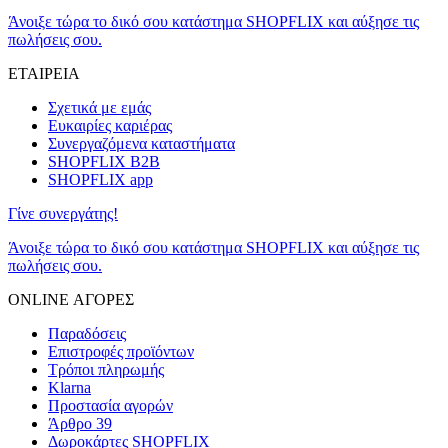
Άνοιξε τώρα το δικό σου κατάστημα SHOPFLIX και αύξησε τις
πωλήσεις σου.
ΕΤΑΙΡΕΙΑ
Σχετικά με εμάς
Ευκαιρίες καριέρας
Συνεργαζόμενα καταστήματα
SHOPFLIX B2B
SHOPFLIX app
Γίνε συνεργάτης!
Άνοιξε τώρα το δικό σου κατάστημα SHOPFLIX και αύξησε τις
πωλήσεις σου.
ONLINE ΑΓΟΡΕΣ
Παραδόσεις
Επιστροφές προϊόντων
Τρόποι πληρωμής
Klarna
Προστασία αγορών
Άρθρο 39
Δωροκάρτες SHOPFLIX