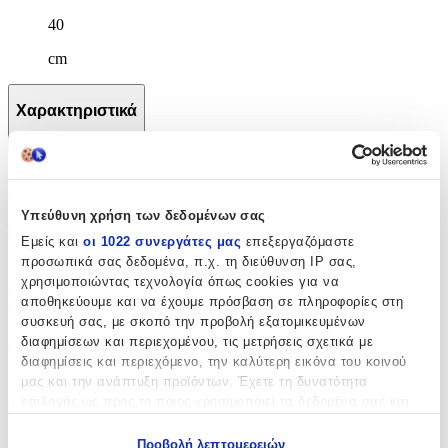
40
cm
Χαρακτηριστικά
+
Χαρακτηριστικά
Υπεύθυνη χρήση των δεδομένων σας
Κατασκευαστής
:
Εμείς και
οι 1022 συνεργάτες μας
επεξεργαζόμαστε
προσωπικά σας δεδομένα, π.χ. τη διεύθυνση IP σας,
Polo
χρησιμοποιώντας τεχνολογία όπως cookies για να
Βασικά Χαρακτηριστικά
αποθηκεύουμε και να έχουμε πρόσβαση σε πληροφορίες στη
συσκευή σας, με σκοπό την προβολή εξατομικευμένων
Χρώμα
:
διαφημίσεων και περιεχομένου, τις μετρήσεις σχετικά με
διαφημίσεις και περιεχόμενο, την καλύτερη εικόνα του κοινού
Γκρι
μας και την ανάπτυξη προϊόντων. Έχετε τη δυνατότητα
επιλογής ως προς το ποιος χρησιμοποιεί τα δεδομένα σας και
Φύλο
:
για ποιους σκοπούς.
Unisex
Προβολή λεπτομερειών