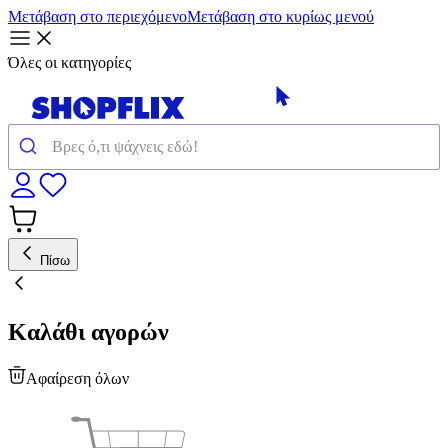
Μετάβαση στο περιεχόμενο
Μετάβαση στο κυρίως μενού
Όλες οι κατηγορίες
Πίσω
Καλάθι αγορών
Αφαίρεση όλων