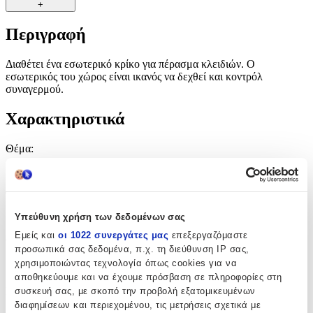
+
Περιγραφή
Διαθέτει ένα εσωτερικό κρίκο για πέρασμα κλειδιών. Ο
εσωτερικός του χώρος είναι ικανός να δεχθεί και κοντρόλ
συναγερμού.
Χαρακτηριστικά
Θέμα
:
Αυτοκίνητα
Τύπος
:
Υπεύθυνη χρήση των δεδομένων σας
Κλειδοθήκη
Εμείς και
οι 1022 συνεργάτες μας
επεξεργαζόμαστε
Υλικό
:
προσωπικά σας δεδομένα, π.χ. τη διεύθυνση IP σας,
χρησιμοποιώντας τεχνολογία όπως cookies για να
Δερμάτινο
αποθηκεύουμε και να έχουμε πρόσβαση σε πληροφορίες στη
Κατασκευαστής
:
συσκευή σας, με σκοπό την προβολή εξατομικευμένων
διαφημίσεων και περιεχομένου, τις μετρήσεις σχετικά με