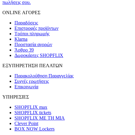
πωλήσεις σου.
ONLINE ΑΓΟΡΕΣ
Παραδόσεις
Επιστροφές προϊόντων
Τρόποι πληρωμής
Klarna
Προστασία αγορών
Άρθρο 39
Δωροκάρτες SHOPFLIX
ΕΞΥΠΗΡΕΤΗΣΗ ΠΕΛΑΤΩΝ
Παρακολούθηση Παραγγελίας
Συχνές ερωτήσεις
Επικοινωνία
ΥΠΗΡΕΣΙΕΣ
SHOPFLIX max
SHOPFLIX tickets
SHOPFLIX ΜΕ ΤΗ ΜΙΑ
Clever Point
BOX NOW Lockers