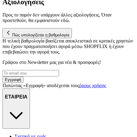
Αξιολογήσεις
διεύθυνση IP σας, χρησιμοποιώντας τεχνολογία όπως cookies
για να αποθηκεύουμε και να έχουμε πρόσβαση σε πληροφορίες
στη συσκευή σας, με σκοπό την προβολή εξατομικευμένων
Προς το παρόν δεν υπάρχουν άλλες αξιολογήσεις. Όταν
προστεθούν, θα εμφανιστούν εδώ.
διαφημίσεων και περιεχομένου, τις μετρήσεις σχετικά με
διαφημίσεις και περιεχόμενο, την καλύτερη εικόνα του κοινού
μας και την ανάπτυξη προϊόντων. Επίσης, κοινοποιούμε
Πώς υπολογίζεται η βαθμολογία
πληροφορίες σχετικά με την από μέρους σας χρήση της
Η τελική βαθμολογία βασίζεται αποκλειστικά σε κριτικές χρηστών
τοποθεσίας μας στους συνεργάτες μέσων κοινωνικής
που έχουν πραγματοποιήσει αγορά μέσω SHOPFLIX ή έχουν
δικτύωσης, διαφημίσεων και ανάλυσης.
επιβεβαιώσει την αγορά τους.
Γράψου στο Νewsletter μας για νέα & προσφορές!
Εγγραφή
Πατώντας «Εγγραφή» αποδέχεσαι τους
όρους χρήσης
ΕΤΑΙΡΕΙΑ
Σχετικά με εμάς