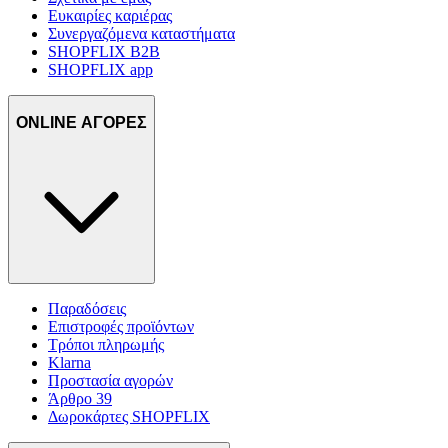
Ευκαιρίες καριέρας
Συνεργαζόμενα καταστήματα
SHOPFLIX B2B
SHOPFLIX app
ONLINE ΑΓΟΡΕΣ
Παραδόσεις
Επιστροφές προϊόντων
Τρόποι πληρωμής
Klarna
Προστασία αγορών
Άρθρο 39
Δωροκάρτες SHOPFLIX