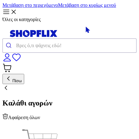
Μετάβαση στο περιεχόμενο
Μετάβαση στο κυρίως μενού
Όλες οι κατηγορίες
Πίσω
Καλάθι αγορών
Αφαίρεση όλων