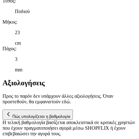
Τύπος
:
μας και την ανάπτυξη προϊόντων. Επίσης, κοινοποιούμε
πληροφορίες σχετικά με την από μέρους σας χρήση της
Ποδιού
τοποθεσίας μας στους συνεργάτες μέσων κοινωνικής
Μήκος
:
δικτύωσης, διαφημίσεων και ανάλυσης.
23
cm
Πάχος
:
3
mm
Αξιολογήσεις
Προς το παρόν δεν υπάρχουν άλλες αξιολογήσεις. Όταν
προστεθούν, θα εμφανιστούν εδώ.
Πώς υπολογίζεται η βαθμολογία
Η τελική βαθμολογία βασίζεται αποκλειστικά σε κριτικές χρηστών
που έχουν πραγματοποιήσει αγορά μέσω SHOPFLIX ή έχουν
επιβεβαιώσει την αγορά τους.