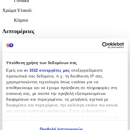
Γυναίκα
Χρώμα Υλικού
:
Κίτρινο
Λεπτομέρειες
Τύπος
:
Ποδιού
Μήκος
:
Υπεύθυνη χρήση των δεδομένων σας
Εμείς και
οι 1022 συνεργάτες μας
επεξεργαζόμαστε
23
προσωπικά σας δεδομένα, π.χ. τη διεύθυνση IP σας,
cm
χρησιμοποιώντας τεχνολογία όπως cookies για να
Πάχος
:
αποθηκεύουμε και να έχουμε πρόσβαση σε πληροφορίες στη
συσκευή σας, με σκοπό την προβολή εξατομικευμένων
3
διαφημίσεων και περιεχομένου, τις μετρήσεις σχετικά με
διαφημίσεις και περιεχόμενο, την καλύτερη εικόνα του κοινού
mm
μας και την ανάπτυξη προϊόντων. Έχετε τη δυνατότητα
επιλογής ως προς το ποιος χρησιμοποιεί τα δεδομένα σας και
Χαρακτηριστικά
για ποιους σκοπούς.
Προβολή λεπτομερειών