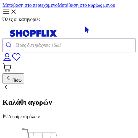
Μετάβαση στο περιεχόμενο
Μετάβαση στο κυρίως μενού
Όλες οι κατηγορίες
Πίσω
Καλάθι αγορών
Αφαίρεση όλων