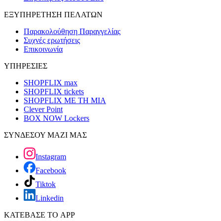
ΕΞΥΠΗΡΕΤΗΣΗ ΠΕΛΑΤΩΝ
Παρακολούθηση Παραγγελίας
Συχνές ερωτήσεις
Επικοινωνία
ΥΠΗΡΕΣΙΕΣ
SHOPFLIX max
SHOPFLIX tickets
SHOPFLIX ΜΕ ΤΗ ΜΙΑ
Clever Point
BOX NOW Lockers
ΣΥΝΔΕΣΟΥ ΜΑΖΙ ΜΑΣ
Instagram
Facebook
Tiktok
Linkedin
ΚΑΤΕΒΑΣΕ ΤΟ APP