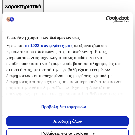
Χαρακτηριστικά
+
Χαρακτηριστικά
Υπεύθυνη χρήση των δεδομένων σας
Κατασκευαστής
:
Εμείς και
οι 1022 συνεργάτες μας
επεξεργαζόμαστε
προσωπικά σας δεδομένα, π.χ. τη διεύθυνση IP σας,
Back Me Up
χρησιμοποιώντας τεχνολογία όπως cookies για να
Βασικά Χαρακτηριστικά
αποθηκεύουμε και να έχουμε πρόσβαση σε πληροφορίες στη
συσκευή σας, με σκοπό την προβολή εξατομικευμένων
Χρώμα
:
διαφημίσεων και περιεχομένου, τις μετρήσεις σχετικά με
διαφημίσεις και περιεχόμενο, την καλύτερη εικόνα του κοινού
Πολύχρωμο
μας και την ανάπτυξη προϊόντων. Έχετε τη δυνατότητα
επιλογής ως προς το ποιος χρησιμοποιεί τα δεδομένα σας και
Φύλο
:
για ποιους σκοπούς.
Αγόρι
Προβολή λεπτομερειών
Εάν μας επιτρέπετε, θα θέλαμε επίσης:
Τύπος
:
Να συλλέξουμε πληροφορίες σχετικά με τη γεωγραφική
Αποδοχή όλων
σας τοποθεσία, οι οποίες μπορεί να είναι ακριβείς σε
Τρόλεϊ
απόσταση μερικών μέτρων
Ρυθμίσεις για τα cookies