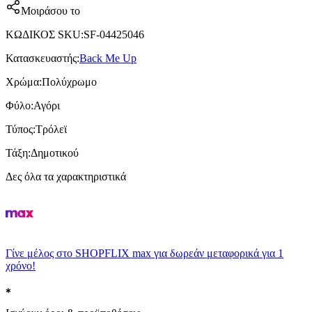
Μοιράσου το
ΚΩΔΙΚΟΣ SKU
:
SF-04425046
Κατασκευαστής
:
Back Me Up
Χρώμα
:
Πολύχρωμο
Φύλο
:
Αγόρι
Τύπος
:
Τρόλεϊ
Τάξη
:
Δημοτικού
Δες όλα τα χαρακτηριστικά
Γίνε μέλος στο SHOPFLIX max για δωρεάν μεταφορικά για 1
χρόνο!