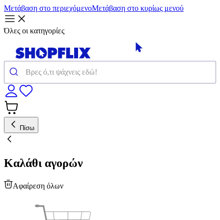
Μετάβαση στο περιεχόμενο
Μετάβαση στο κυρίως μενού
Όλες οι κατηγορίες
Πίσω
Καλάθι αγορών
Αφαίρεση όλων