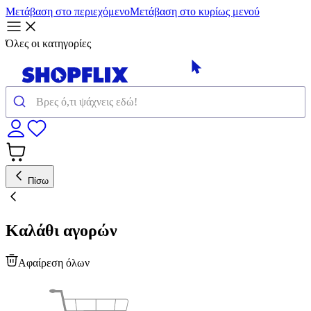
Μετάβαση στο περιεχόμενο
Μετάβαση στο κυρίως μενού
Όλες οι κατηγορίες
Πίσω
Καλάθι αγορών
Αφαίρεση όλων