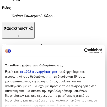
Είδος
:
Κούνια Εσωτερικού Χώρου
Χαρακτηριστικά
+
Χαρακτηριστικά
Κατασκευαστής
:
OEM
Υπεύθυνη χρήση των δεδομένων σας
Εμείς και
οι 1022 συνεργάτες μας
επεξεργαζόμαστε
Είδος
:
προσωπικά σας δεδομένα, π.χ. τη διεύθυνση IP σας,
Κούνια Εσωτερικού Χώρου
χρησιμοποιώντας τεχνολογία όπως cookies για να
αποθηκεύουμε και να έχουμε πρόσβαση σε πληροφορίες στη
Αξιολογήσεις
συσκευή σας, με σκοπό την προβολή εξατομικευμένων
διαφημίσεων και περιεχομένου, τις μετρήσεις σχετικά με
διαφημίσεις και περιεχόμενο, την καλύτερη εικόνα του κοινού
Προς το παρόν δεν υπάρχουν άλλες αξιολογήσεις. Όταν
μας και την ανάπτυξη προϊόντων. Έχετε τη δυνατότητα
προστεθούν, θα εμφανιστούν εδώ.