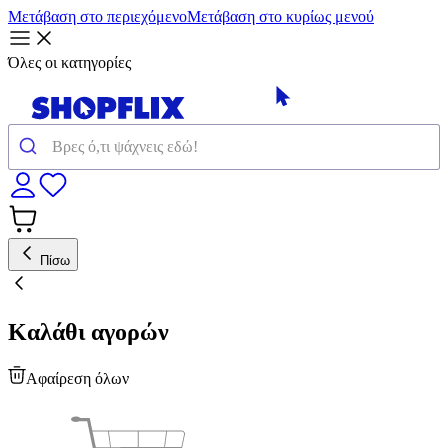
Μετάβαση στο περιεχόμενο
Μετάβαση στο κυρίως μενού
Όλες οι κατηγορίες
Πίσω
Καλάθι αγορών
Αφαίρεση όλων