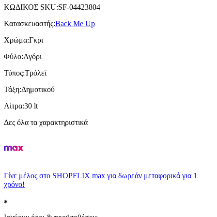
ΚΩΔΙΚΟΣ SKU
:
SF-04423804
Κατασκευαστής
:
Back Me Up
Χρώμα
:
Γκρι
Φύλο
:
Αγόρι
Τύπος
:
Τρόλεϊ
Τάξη
:
Δημοτικού
Λίτρα
:
30 lt
Δες όλα τα χαρακτηριστικά
Γίνε μέλος στο SHOPFLIX max για δωρεάν μεταφορικά για 1
χρόνο!