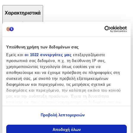
Χαρακτηριστικά
+
Χαρακτηριστικά
Υπεύθυνη χρήση των δεδομένων σας
Κατασκευαστής
:
Εμείς και
οι 1022 συνεργάτες μας
επεξεργαζόμαστε
Back Me Up
προσωπικά σας δεδομένα, π.χ. τη διεύθυνση IP σας,
χρησιμοποιώντας τεχνολογία όπως cookies για να
Βασικά Χαρακτηριστικά
αποθηκεύουμε και να έχουμε πρόσβαση σε πληροφορίες στη
συσκευή σας, με σκοπό την προβολή εξατομικευμένων
Χρώμα
:
διαφημίσεων και περιεχομένου, τις μετρήσεις σχετικά με
διαφημίσεις και περιεχόμενο, την καλύτερη εικόνα του κοινού
Γκρι
μας και την ανάπτυξη προϊόντων. Έχετε τη δυνατότητα
Φύλο
:
επιλογής ως προς το ποιος χρησιμοποιεί τα δεδομένα σας και
για ποιους σκοπούς.
Αγόρι
Προβολή λεπτομερειών
Εάν μας επιτρέπετε, θα θέλαμε επίσης:
Τύπος
:
Να συλλέξουμε πληροφορίες σχετικά με τη γεωγραφική
Αποδοχή όλων
Τρόλεϊ
σας τοποθεσία, οι οποίες μπορεί να είναι ακριβείς σε